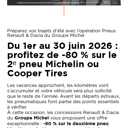
Préparez vos trajets d’été avec l’opération Pneus
Renault & Dacia du Groupe Michel
Du 1er au 30 juin 2026 :
profitez de
-80 % sur le
2ᵉ pneu Michelin ou
Cooper Tires
Les vacances approchent, les kilomètres vont
RENAULT
s’accumuler et votre véhicule sera plus sollicité
que le reste de l’année. Avant les départs estivaux,
DACIA
les pneumatiques font partie des points essentiels
à vérifier.
NOS
ALPINE
SERVICES
À cette occasion, les concessions Renault & Dacia
du
vous proposent une offre
Groupe Michel
LIGIER
exceptionnelle :
GROUPE
-80 % sur le deuxième pneu
MICHEL