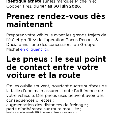
sur les marques Michelin et
identique acheté
ACADÉMIE
MICROCAR
Cooper Tires, du
.
1er au 30 juin 2026
HISTORIQUE
LIGIER
Prenez rendez-vous dès
DU
PROFESSIONAL
GROUPE
maintenant
MICHEL
Préparez votre véhicule avant les grands trajets de
ACTUALITÉS
l’été et profitez de l’opération Pneus Renault &
Dacia dans l’une des concessions du Groupe
Michel
en cliquant ici
.
Les pneus : le seul point
de contact entre votre
voiture et la route
On les oublie souvent, pourtant quatre surfaces de
la taille d’une main assurent toute l’adhérence de
votre véhicule. Des pneus usés peuvent avoir des
conséquences directes :
augmentation des distances de freinage ;
perte d’adhérence sur route mouillée ;
baisse de stabilité dans les virages ;