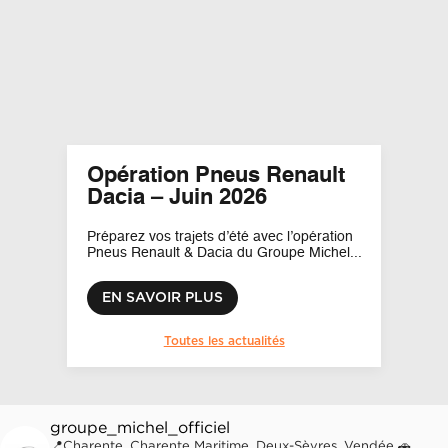
Opération Pneus Renault
Ouverture Alpine à Niort et
Dacia – Juin 2026
Angoulême : découvrez nos
satellites
Préparez vos trajets d’été avec l’opération
Pneus Renault & Dacia du Groupe Michel...
EN SAVOIR PLUS
EN SAVOIR PLUS
Toutes les actualités
groupe_michel_officiel
📍Charente, Charente Maritime, Deux-Sèvres, Vendée
🚗