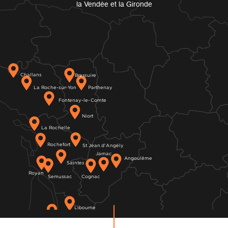
la Vendée et la Gironde
Challans
Bressuire
La Roche-sur-Yon
Parthenay
Fontenay-le-Comte
Niort
La Rochelle
Rochefort
St Jean d'Angély
Jarnac
Angoulême
Saintes
Royan
Semussac
Cognac
Libourne
Mérignac