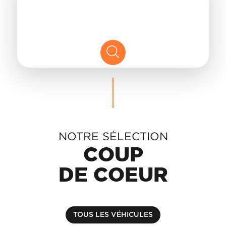
DACIA
NOS
ALPINE
SERVICES
LIGIER
GROUPE
MICHEL
ACADÉMIE
MICROCAR
HISTORIQUE
LIGIER
DU
PROFESSIONAL
GROUPE
MICHEL
NOTRE SÉLECTION
ACTUALITÉS
COUP
DE COEUR
TOUS LES VÉHICULES