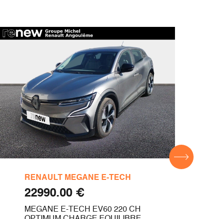
RENAULT MEGANE E-TECH
REN
€ 22990.00
MEGANE E-TECH EV60 220 CH
TRAF
OPTIMUM CHARGE EQUILIBRE
120