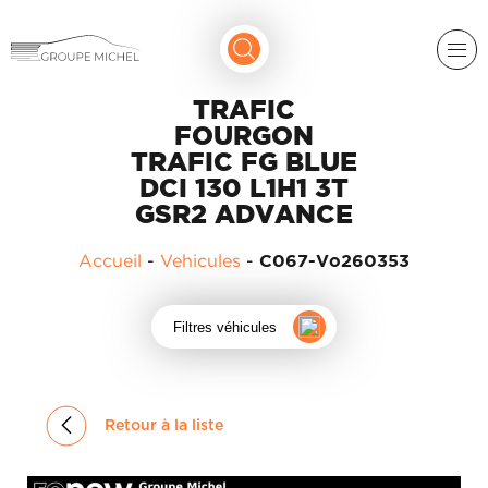
TRAFIC
FOURGON
TRAFIC FG BLUE
DCI 130 L1H1 3T
GSR2 ADVANCE
Accueil
-
Vehicules
-
C067-Vo260353
RENAULT
DACIA
Filtres véhicules
NOS
ALPINE
SERVICES
LIGIER
GROUPE
MICHEL
Retour à la liste
ACADÉMIE
MICROCAR
HISTORIQUE