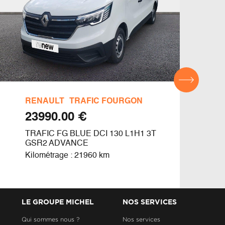
RENAULT
TRAFIC FOURGON
REN
€ 23990.00
TRAFIC FG BLUE DCI 130 L1H1 3T
MAST
GSR2 ADVANCE
DCI 
Kilométrage : 21960 km
Kilom
LE GROUPE MICHEL
NOS SERVICES
Qui sommes nous ?
Nos services