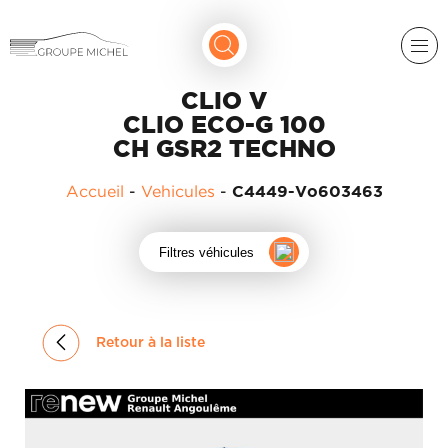
CLIO V
CLIO ECO-G 100
CH GSR2 TECHNO
Accueil
-
Vehicules
-
C4449-Vo603463
RENAULT
Filtres véhicules
DACIA
NOS
ALPINE
SERVICES
Retour à la liste
LIGIER
GROUPE
MICHEL
ACADÉMIE
MICROCAR