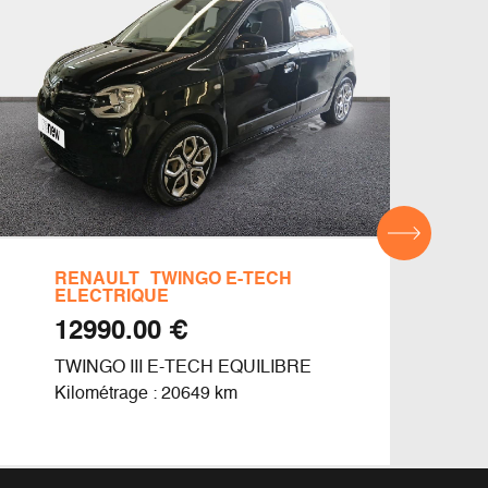
RENAULT
TWINGO E-TECH
REN
ELECTRIQUE
€ 12990.00
CLIO
TWINGO III E-TECH EQUILIBRE
Kilom
Kilométrage : 20649 km