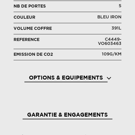
5
NB DE PORTES
BLEU IRON
COULEUR
391L
VOLUME COFFRE
C4449-
REFERENCE
VO603463
109G/KM
EMISSION DE CO2
OPTIONS & EQUIPEMENTS
Accoudoir central avec rangement
Aide 
GARANTIE & ENGAGEMENTS