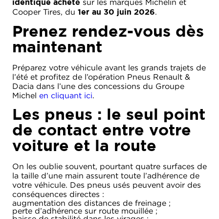
sur les marques Michelin et
identique acheté
ACADÉMIE
MICROCAR
Cooper Tires, du
.
1er au 30 juin 2026
HISTORIQUE
LIGIER
Prenez rendez-vous dès
DU
PROFESSIONAL
GROUPE
maintenant
MICHEL
Préparez votre véhicule avant les grands trajets de
ACTUALITÉS
l’été et profitez de l’opération Pneus Renault &
Dacia dans l’une des concessions du Groupe
Michel
en cliquant ici
.
Les pneus : le seul point
de contact entre votre
voiture et la route
On les oublie souvent, pourtant quatre surfaces de
la taille d’une main assurent toute l’adhérence de
votre véhicule. Des pneus usés peuvent avoir des
conséquences directes :
augmentation des distances de freinage ;
perte d’adhérence sur route mouillée ;
baisse de stabilité dans les virages ;