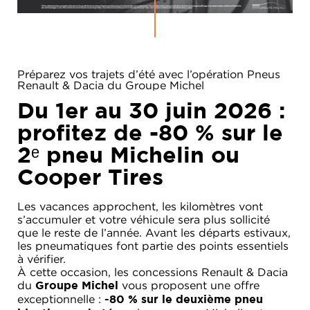
Préparez vos trajets d’été avec l’opération Pneus
Renault & Dacia du Groupe Michel
Du 1er au 30 juin 2026 :
profitez de
-80 % sur le
2ᵉ pneu Michelin ou
Cooper Tires
Les vacances approchent, les kilomètres vont
RENAULT
s’accumuler et votre véhicule sera plus sollicité
que le reste de l’année. Avant les départs estivaux,
DACIA
les pneumatiques font partie des points essentiels
à vérifier.
NOS
ALPINE
SERVICES
À cette occasion, les concessions Renault & Dacia
du
vous proposent une offre
Groupe Michel
LIGIER
exceptionnelle :
GROUPE
-80 % sur le deuxième pneu
MICHEL