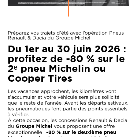
Préparez vos trajets d’été avec l’opération Pneus
Renault & Dacia du Groupe Michel
Du 1er au 30 juin 2026 :
profitez de
-80 % sur le
2ᵉ pneu Michelin ou
Cooper Tires
Les vacances approchent, les kilomètres vont
RENAULT
s’accumuler et votre véhicule sera plus sollicité
que le reste de l’année. Avant les départs estivaux,
DACIA
les pneumatiques font partie des points essentiels
à vérifier.
NOS
ALPINE
SERVICES
À cette occasion, les concessions Renault & Dacia
du
vous proposent une offre
Groupe Michel
LIGIER
exceptionnelle :
GROUPE
-80 % sur le deuxième pneu
MICHEL