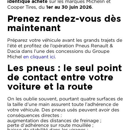
sur les marques Michelin et
identique acheté
ACADÉMIE
MICROCAR
Cooper Tires, du
.
1er au 30 juin 2026
HISTORIQUE
LIGIER
Prenez rendez-vous dès
DU
PROFESSIONAL
GROUPE
maintenant
MICHEL
Préparez votre véhicule avant les grands trajets de
ACTUALITÉS
l’été et profitez de l’opération Pneus Renault &
Dacia dans l’une des concessions du Groupe
Michel
en cliquant ici
.
Les pneus : le seul point
de contact entre votre
voiture et la route
On les oublie souvent, pourtant quatre surfaces de
la taille d’une main assurent toute l’adhérence de
votre véhicule. Des pneus usés peuvent avoir des
conséquences directes :
augmentation des distances de freinage ;
perte d’adhérence sur route mouillée ;
baisse de stabilité dans les virages ;