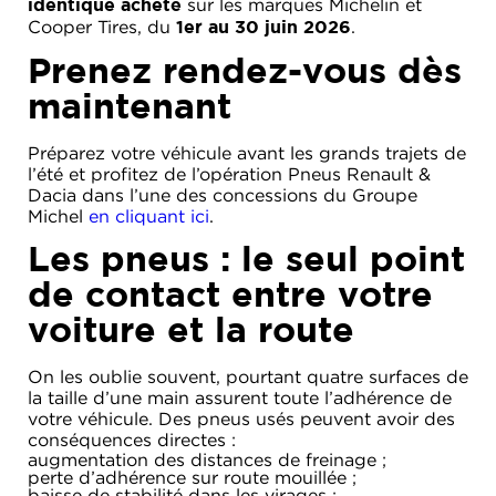
sur les marques Michelin et
identique acheté
ACADÉMIE
MICROCAR
Cooper Tires, du
.
1er au 30 juin 2026
HISTORIQUE
LIGIER
Prenez rendez-vous dès
DU
PROFESSIONAL
GROUPE
maintenant
MICHEL
Préparez votre véhicule avant les grands trajets de
ACTUALITÉS
l’été et profitez de l’opération Pneus Renault &
Dacia dans l’une des concessions du Groupe
Michel
en cliquant ici
.
Les pneus : le seul point
de contact entre votre
voiture et la route
On les oublie souvent, pourtant quatre surfaces de
la taille d’une main assurent toute l’adhérence de
votre véhicule. Des pneus usés peuvent avoir des
conséquences directes :
augmentation des distances de freinage ;
perte d’adhérence sur route mouillée ;
baisse de stabilité dans les virages ;