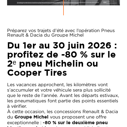
Préparez vos trajets d’été avec l’opération Pneus
Renault & Dacia du Groupe Michel
Du 1er au 30 juin 2026 :
profitez de
-80 % sur le
2ᵉ pneu Michelin ou
Cooper Tires
Les vacances approchent, les kilomètres vont
RENAULT
s’accumuler et votre véhicule sera plus sollicité
que le reste de l’année. Avant les départs estivaux,
DACIA
les pneumatiques font partie des points essentiels
à vérifier.
NOS
ALPINE
SERVICES
À cette occasion, les concessions Renault & Dacia
du
vous proposent une offre
Groupe Michel
LIGIER
exceptionnelle :
GROUPE
-80 % sur le deuxième pneu
MICHEL