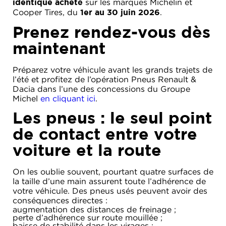
sur les marques Michelin et
identique acheté
ACADÉMIE
MICROCAR
Cooper Tires, du
.
1er au 30 juin 2026
HISTORIQUE
LIGIER
Prenez rendez-vous dès
DU
PROFESSIONAL
GROUPE
maintenant
MICHEL
Préparez votre véhicule avant les grands trajets de
ACTUALITÉS
l’été et profitez de l’opération Pneus Renault &
Dacia dans l’une des concessions du Groupe
Michel
en cliquant ici
.
Les pneus : le seul point
de contact entre votre
voiture et la route
On les oublie souvent, pourtant quatre surfaces de
la taille d’une main assurent toute l’adhérence de
votre véhicule. Des pneus usés peuvent avoir des
conséquences directes :
augmentation des distances de freinage ;
perte d’adhérence sur route mouillée ;
baisse de stabilité dans les virages ;