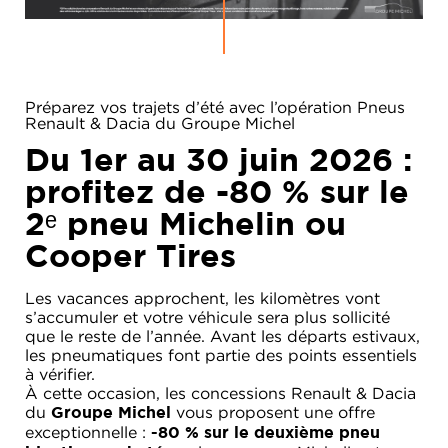
Préparez vos trajets d’été avec l’opération Pneus
Renault & Dacia du Groupe Michel
Du 1er au 30 juin 2026 :
profitez de
-80 % sur le
2ᵉ pneu Michelin ou
Cooper Tires
Les vacances approchent, les kilomètres vont
RENAULT
s’accumuler et votre véhicule sera plus sollicité
que le reste de l’année. Avant les départs estivaux,
DACIA
les pneumatiques font partie des points essentiels
à vérifier.
NOS
ALPINE
SERVICES
À cette occasion, les concessions Renault & Dacia
du
vous proposent une offre
Groupe Michel
LIGIER
exceptionnelle :
GROUPE
-80 % sur le deuxième pneu
MICHEL