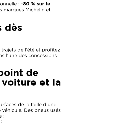
onnelle :
-80 % sur le
es marques Michelin et
s dès
rajets de l’été et profitez
ns l’une des concessions
 point de
voiture et la
rfaces de la taille d’une
e véhicule. Des pneus usés
 :
;