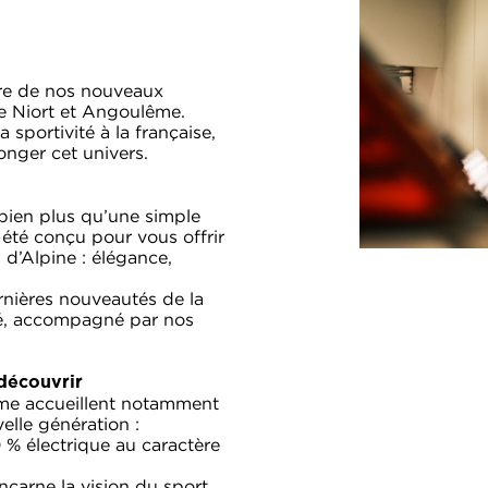
re de nos nouveaux
de Niort et Angoulême.
 sportivité à la française,
onger cet univers.
ien plus qu’une simple
 été conçu pour vous offrir
 d’Alpine : élégance,
rnières nouveautés de la
é, accompagné par nos
découvrir
ême accueillent notamment
lle génération :
 % électrique au caractère
ncarne la vision du sport