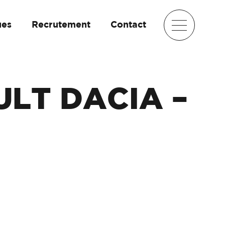
ues
Recrutement
Contact
LT DACIA –