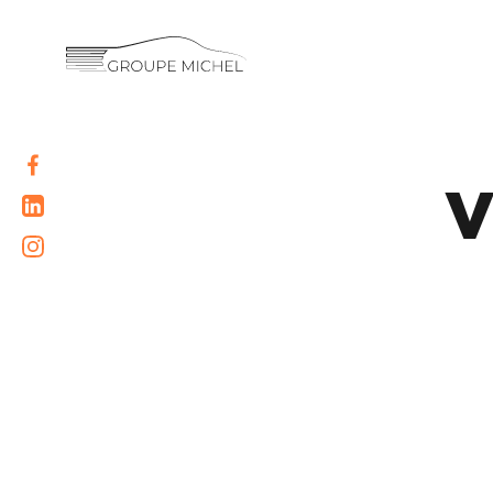
RENAULT
DACIA
NOS
ALPINE
V
SERVICES
LIGIER
GROUPE
MICROCAR
MICHEL
ACADÉMIE
LIGIER
PROFESSIONAL
HISTORIQUE
DU