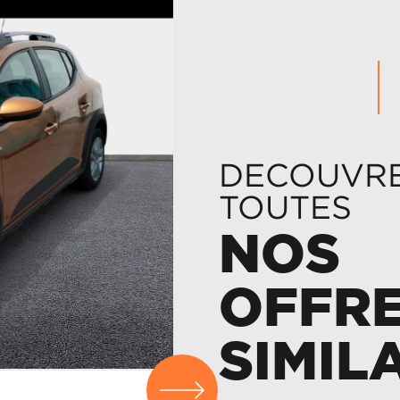
DECOUVR
TOUTES
NOS
OFFR
SIMIL