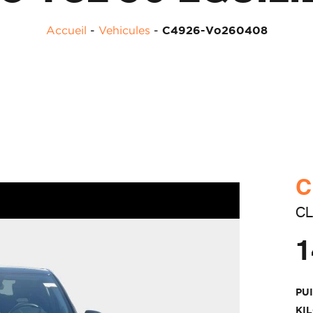
Accueil
-
Vehicules
-
C4926-Vo260408
C
CL
1
PU
KI