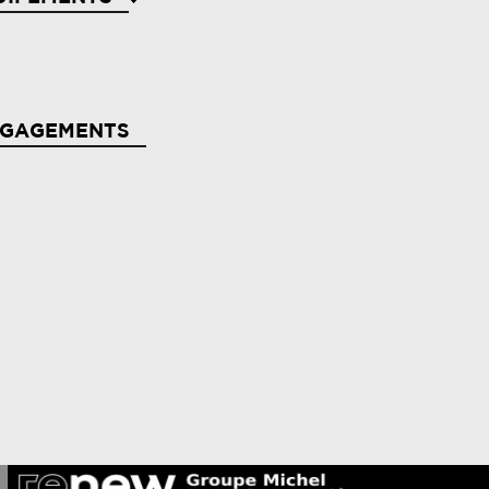
de au freinage actif d'urgence avec détection
étons (aebs city + inter urbain + piéton)
NGAGEMENTS
rbags frontaux
llumage automatique des essuie-glaces
puie-têtes ar
sistant maintien de voie