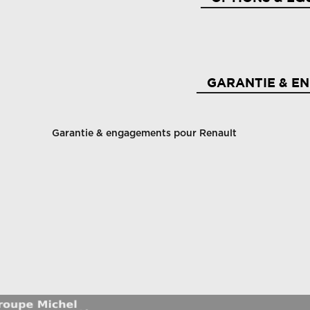
Ai
Aide au démarrage en côte
pi
GARANTIE & E
Airbag passager déconnectable
Ai
Garantie & engagements pour Renault
Airbags latéraux av
A
Ambiance noir (bandeau planche de bord,
entourage de console centrale et panneaux de
Ap
portes)
Assistance au freinage d'urgence (a.f.u.)
As