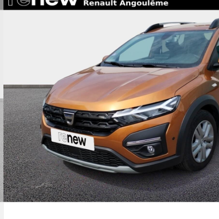
imatisation manuelle
lairage av et ar full led pure vision
ux full led
einage actif d'urgence avec détection piétons
 cyclistes (aebs city + inter urbain+ piéton)
armonie beige
ode eco