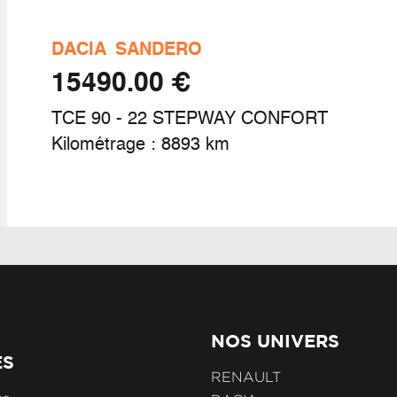
gulateur limiteur de vitesse
DACIA
SANDERO
€ 15490.00
llerie tissu noir avec motifs surpiqués
TCE 90 - 22 STEPWAY CONFORT
Kilométrage : 8893 km
bleau de bord avec écran numérique 4,2'' et
ompteurs analogiques
NOS UNIVERS
ES
RENAULT