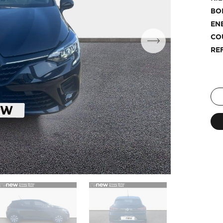
BO
EN
CO
RE