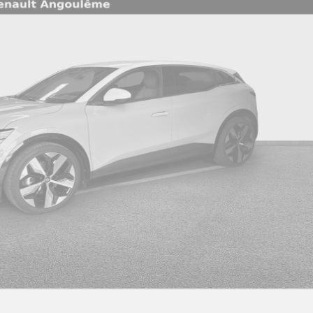
Clé 3 boutons
Cl
Easy link 7" : système multimédia connecté avec
Ec
écran 7" avec radio numérique dab
Feux de stop à led
Fe
Fr
Filet de rangement
et
Freins av à disque ventilé
H
Kit de gonflage
M