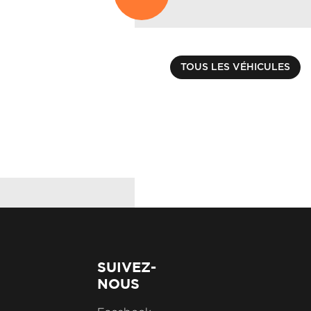
RENAULT
CLIO V
€ 15990.00
TOUS LES VÉHICULES
CLIO TCE 90 EVOLU
Kilométrage : 8116 km
SUIVEZ-
NOUS