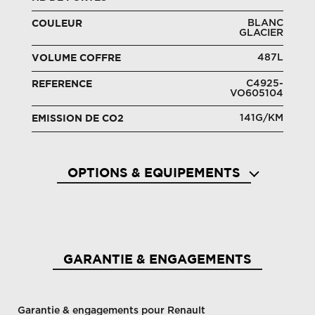
BLANC
COULEUR
GLACIER
487L
VOLUME COFFRE
C4925-
REFERENCE
VO605104
141G/KM
EMISSION DE CO2
OPTIONS & EQUIPEMENTS
2 prises usb à l'av et à l'ar
Abs av
GARANTIE & ENGAGEMENTS
Garantie & engagements pour Renault