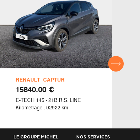
RENAULT
CAPTUR
DAC
€ 15840.00
E-TECH 145 - 21B R.S. LINE
BLUE
Kilométrage : 92922 km
Kilom
LE GROUPE MICHEL
NOS SERVICES