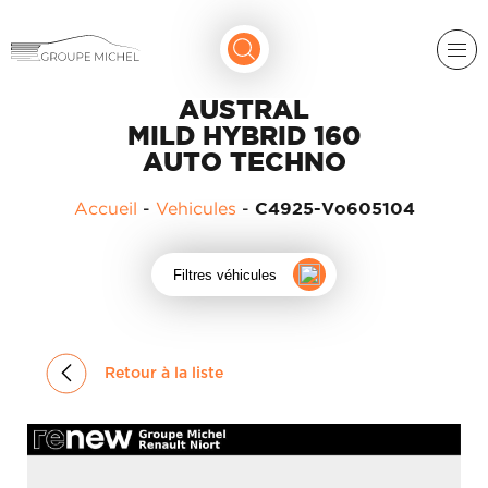
AUSTRAL
MILD HYBRID 160
AUTO TECHNO
Accueil
-
Vehicules
-
C4925-Vo605104
RENAULT
Filtres véhicules
DACIA
NOS
ALPINE
SERVICES
Retour à la liste
LIGIER
GROUPE
MICHEL
ACADÉMIE
MICROCAR
HISTORIQUE
LIGIER
DU
PROFESSIONAL