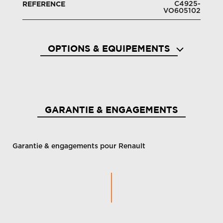
C4925-
REFERENCE
VO605102
OPTIONS & EQUIPEMENTS
Aide a
Aide au démarrage en côte
piéton
GARANTIE & ENGAGEMENTS
Garantie & engagements pour Renault