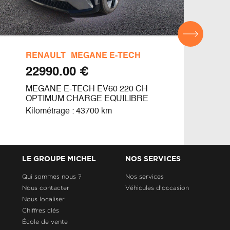
RENAULT
MEGANE E-TECH
DAC
€ 22990.00
MEGANE E-TECH EV60 220 CH
ACH
OPTIMUM CHARGE EQUILIBRE
Kilom
Kilométrage : 43700 km
LE GROUPE MICHEL
NOS SERVICES
Qui sommes nous ?
Nos services
Nous contacter
Véhicules d'occasion
Nous localiser
Chiffres clés
École de vente