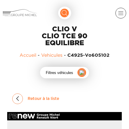
CLIO V
CLIO TCE 90
EQUILIBRE
Accueil
-
Vehicules
-
C4925-Vo605102
RENAULT
Filtres véhicules
DACIA
NOS
ALPINE
SERVICES
LIGIER
Retour à la liste
GROUPE
MICHEL
ACADÉMIE
MICROCAR
HISTORIQUE
LIGIER
DU
PROFESSIONAL