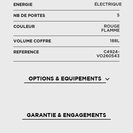
ÉLECTRIQUE
ENERGIE
5
NB DE PORTES
ROUGE
COULEUR
FLAMME
188L
VOLUME COFFRE
C4924-
REFERENCE
VO260543
OPTIONS & EQUIPEMENTS
Airbags frontaux et latéraux (tête-thorax)
Alarme
conducteur et passager
passag
GARANTIE & ENGAGEMENTS