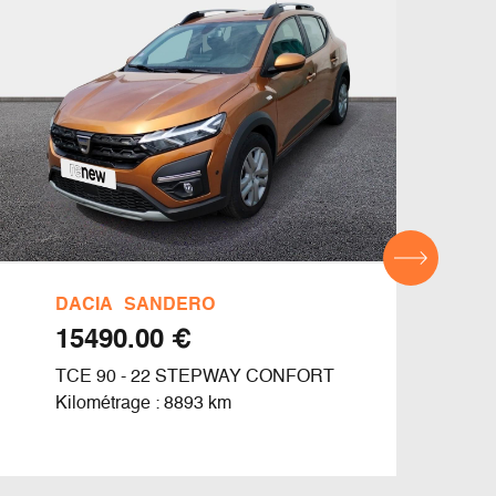
DACIA
SANDERO
REN
€ 15490.00
TCE 90 - 22 STEPWAY CONFORT
CLIO
Kilométrage : 8893 km
Kilom