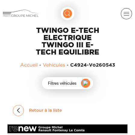
TWINGO E-TECH
ELECTRIQUE
TWINGO III E-
TECH EQUILIBRE
Accueil
-
Vehicules
-
C4924-Vo260543
RENAULT
DACIA
Filtres véhicules
NOS
ALPINE
SERVICES
LIGIER
GROUPE
Retour à la liste
MICHEL
ACADÉMIE
MICROCAR
HISTORIQUE
LIGIER
DU
PROFESSIONAL