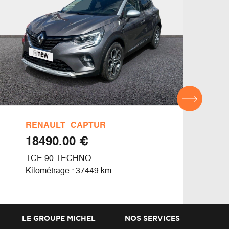
RENAULT
CAPTUR
REN
€ 18490.00
TCE 90 TECHNO
E-TE
Kilométrage : 37449 km
Kilom
LE GROUPE MICHEL
NOS SERVICES