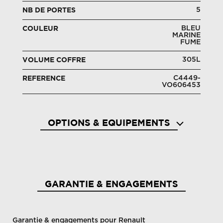
5
NB DE PORTES
BLEU
COULEUR
MARINE
FUME
305L
VOLUME COFFRE
C4449-
REFERENCE
VO606453
OPTIONS & EQUIPEMENTS
Aide au démarrage en côte
Aide a
GARANTIE & ENGAGEMENTS
Garantie & engagements pour Renault