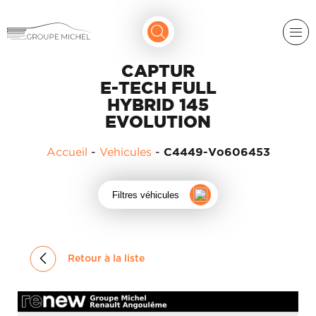
CAPTUR
E-TECH FULL
HYBRID 145
EVOLUTION
Accueil
-
Vehicules
-
C4449-Vo606453
RENAULT
Filtres véhicules
DACIA
NOS
ALPINE
SERVICES
Retour à la liste
LIGIER
GROUPE
MICHEL
ACADÉMIE
MICROCAR