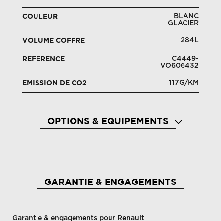
BLANC
COULEUR
GLACIER
284L
VOLUME COFFRE
C4449-
REFERENCE
VO606432
117G/KM
EMISSION DE CO2
OPTIONS & EQUIPEMENTS
Aide au démarrage en côte
Aide a
GARANTIE & ENGAGEMENTS
Garantie & engagements pour Renault