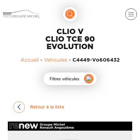
CLIO V
CLIO TCE 90
EVOLUTION
Accueil
-
Vehicules
-
C4449-Vo606432
RENAULT
Filtres véhicules
DACIA
NOS
ALPINE
SERVICES
Retour à la liste
LIGIER
GROUPE
MICHEL
ACADÉMIE
MICROCAR