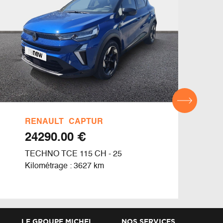
RENAULT
CAPTUR
REN
€ 24290.00
TECHNO TCE 115 CH - 25
CLIO
Kilométrage : 3627 km
Kilom
LE GROUPE MICHEL
NOS SERVICES