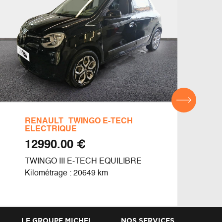
RENAULT
TWINGO E-TECH
REN
ELECTRIQUE
€ 12990.00
CLIO
TWINGO III E-TECH EQUILIBRE
Kilom
Kilométrage : 20649 km
LE GROUPE MICHEL
NOS SERVICES