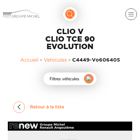
CLIO V
CLIO TCE 90
EVOLUTION
Accueil
-
Vehicules
-
C4449-Vo606405
RENAULT
Filtres véhicules
DACIA
NOS
ALPINE
SERVICES
Retour à la liste
LIGIER
GROUPE
MICHEL
ACADÉMIE
MICROCAR