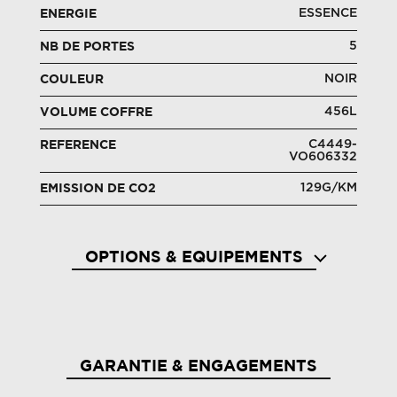
ESSENCE
ENERGIE
5
NB DE PORTES
NOIR
COULEUR
456L
VOLUME COFFRE
C4449-
REFERENCE
VO606332
129G/KM
EMISSION DE CO2
OPTIONS & EQUIPEMENTS
2 fixations isofix aux places ar
3 appu
GARANTIE & ENGAGEMENTS