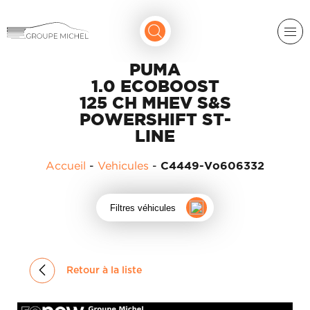
PUMA
1.0 ECOBOOST
125 CH MHEV S&S
POWERSHIFT ST-
LINE
Accueil
-
Vehicules
-
C4449-Vo606332
RENAULT
DACIA
Filtres véhicules
NOS
ALPINE
SERVICES
LIGIER
GROUPE
Retour à la liste
MICHEL
ACADÉMIE
MICROCAR