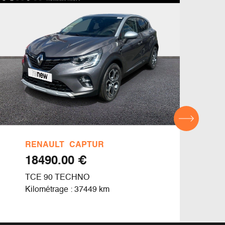
RENAULT
CAPTUR
REN
€ 18490.00
TCE 90 TECHNO
E-TE
Kilométrage : 37449 km
Kilom