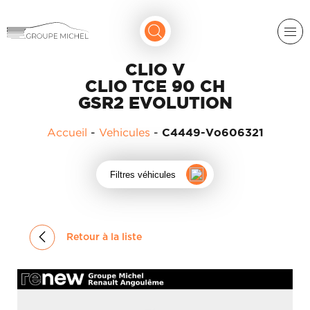
CLIO V
CLIO TCE 90 CH
GSR2 EVOLUTION
Accueil
-
Vehicules
-
C4449-Vo606321
RENAULT
Filtres véhicules
DACIA
NOS
ALPINE
SERVICES
Retour à la liste
LIGIER
GROUPE
MICHEL
ACADÉMIE
MICROCAR
HISTORIQUE