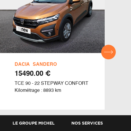
DACIA
SANDERO
REN
€ 15490.00
TCE 90 - 22 STEPWAY CONFORT
CLIO
Kilométrage : 8893 km
Kilom
LE GROUPE MICHEL
NOS SERVICES