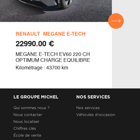
RENAULT
MEGANE E-TECH
DAC
€ 22990.00
MEGANE E-TECH EV60 220 CH
ACH
OPTIMUM CHARGE EQUILIBRE
Kilom
Kilométrage : 43700 km
LE GROUPE MICHEL
NOS SERVICES
Qui sommes nous ?
Nos services
Nous contacter
Véhicules d'occasion
Nous localiser
Chiffres clés
École de vente