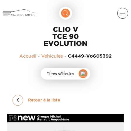
CLIO V
TCE 90
EVOLUTION
Accueil
-
Vehicules
-
C4449-Vo605392
RENAULT
Filtres véhicules
DACIA
NOS
ALPINE
SERVICES
Retour à la liste
LIGIER
GROUPE
MICHEL
ACADÉMIE
MICROCAR
HISTORIQUE
LIGIER