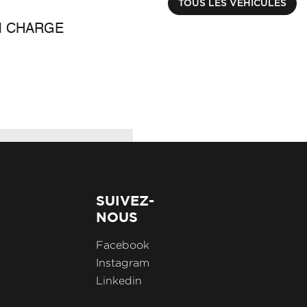
€ 9990.00
TOUS LES VÉHICULES
M CHARGE
ACHAT INTÉGRAL C
Kilométrage : 30856 k
SUIVEZ-
NOUS
Facebook
Instagram
Linkedin