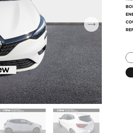
BO
EN
CO
RE