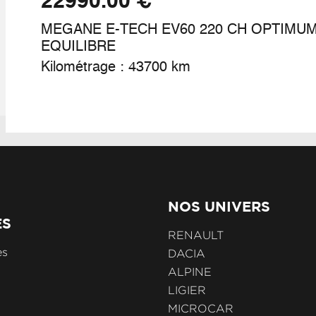
€ 22990.00
MEGANE E-TECH EV60 220 CH OPTIMU
EQUILIBRE
Kilométrage : 43700 km
NOS UNIVERS
ES
RENAULT
es
DACIA
ALPINE
LIGIER
MICROCAR