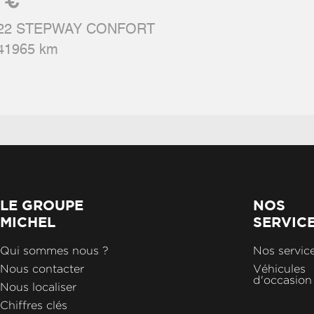
€ 13590.00
 22 STEPWAY CONFORT
 41965 km
LE GROUPE
NOS
MICHEL
SERVIC
Qui sommes nous ?
Nos servic
Nous contacter
Véhicules
d'occasion
Nous localiser
Chiffres clés