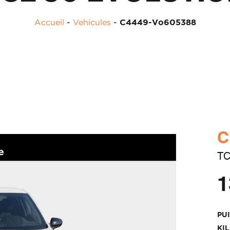
Accueil
-
Vehicules
-
C4449-Vo605388
C
TC
1
PU
KI