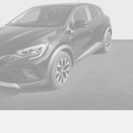
Clignotants ar dynamiques
Cl
Commutation automatique des feux de
Co
route/croisement
Dé
Contrôle dynamique de trajectoire esc avec asr
et
Ea
Direction assistée
ar
Eclairage d'accompagnement au sol avec
Fa
projection logo
Feux ar à led avec effet 3d
Fe
Fr