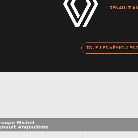
A
maintien dans la voie
RENAULT A
Av
Appuis-tête av réglables
v
Avertisseur de sortie de stationnement en
Ba
TOUS LES VÉHICULES 
marche ar avec freinage d'urgence automatique
ac
Barres de toit longitudinales
Bo
Caméra 3d vision 360°
Ca
Chargeur smartphone à induction
Ci