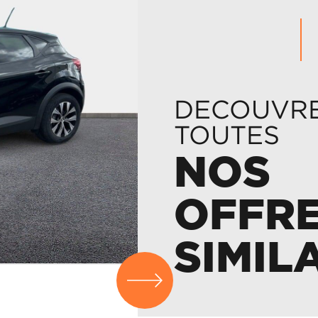
DECOUVR
TOUTES
NOS
OFFR
SIMIL