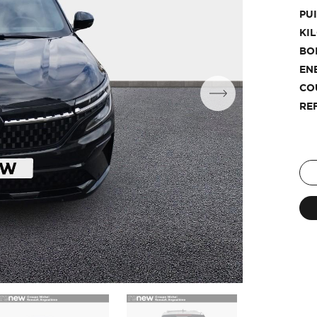
PU
KI
BO
EN
CO
RE