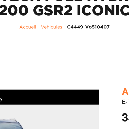
200 GSR2 ICONI
Accueil
-
Vehicules
-
C4449-Vo510407
A
E-
3