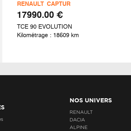
RENAULT
CAPTUR
old
€ 17990.00
sert de tableau de bord en bois véritable
TCE 90 EVOLUTION
Kilométrage : 18609 km
t de gonflage
ve-vitres av électriques à impulsion
roir de surveillance enfants
NOS UNIVERS
ES
 safety switch (raccourci vers configuration
RENAULT
rsonnalisée des aides à la conduite)
es
DACIA
ALPINE