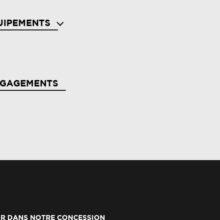
UIPEMENTS
s avec aide au freinage d'urgence
NGAGEMENTS
rbags frontaux (conducteur et passager)
rbags latéraux, milieu av et rideaux
erte détection de fatigue
R DANS NOTRE CONCESSION