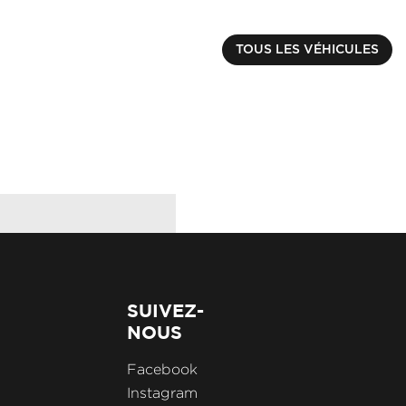
RENAULT
CAPTUR
€ 17990.00
TOUS LES VÉHICULES
TCE 90 EVOLUTION
Kilométrage : 14066 k
SUIVEZ-
NOUS
Facebook
Instagram