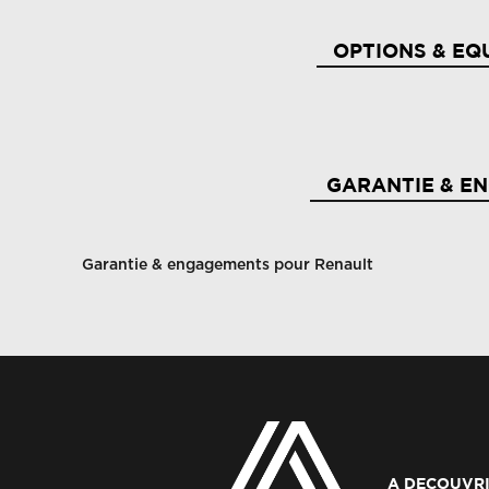
OPTIONS & EQ
2 prises usb à l'av et à l'ar
Ab
GARANTIE & E
Aide au freinage d'urgence
Ai
Garantie & engagements pour Renault
Airbags latéraux bassin / thorax conducteur et
Ai
passager av
Alerte de distance de securite
Al
Alerte franchissement de ligne et assistant
A DECOUVRI