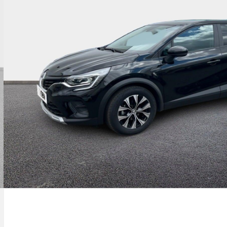
imatisation automatique bi-zone
nsole centrale avec repose main coulissant
tection intelligente des limitations de vitesse
 prévention survitesse
sy park assist et aides au parking avant,
rière et latérale
ux plancher de coffre
ux av full led adaptative vision
ein de parking électrique avec fonction auto-