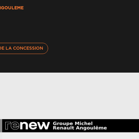
ppel d'urgence
NGOULEME
ertisseur d'angle mort et prévention sortie de
oie en cas de dépassement
nquette ar coulissante 1/3-2/3 avec
DE LA CONCESSION
coudoir central
îte de vitesse automatique 4 rapports
rte renault accès et démarrage mains libres
el de toit gris anthracite