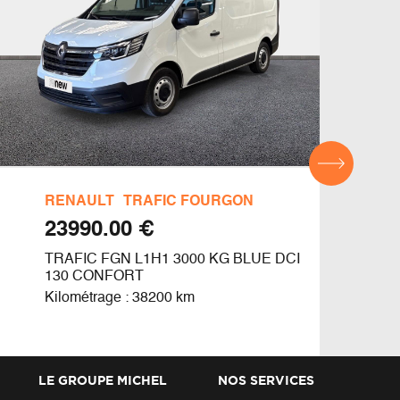
RENAULT
TRAFIC FOURGON
REN
€ 23990.00
TRAFIC FGN L1H1 3000 KG BLUE DCI
TRAF
130 CONFORT
130
Kilométrage : 38200 km
Kilom
LE GROUPE MICHEL
NOS SERVICES