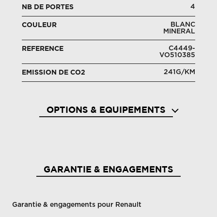
4
NB DE PORTES
BLANC
COULEUR
MINERAL
C4449-
REFERENCE
VO510385
241G/KM
EMISSION DE CO2
OPTIONS & EQUIPEMENTS
Accoudoir escamotable sur siège conducteur
Airba
GARANTIE & ENGAGEMENTS
Garantie & engagements pour Renault