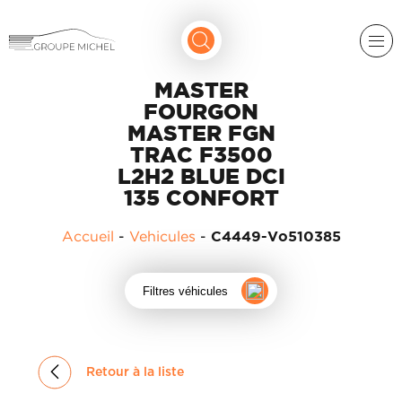
MASTER
FOURGON
MASTER FGN
TRAC F3500
L2H2 BLUE DCI
135 CONFORT
RENAULT
Accueil
-
Vehicules
-
C4449-Vo510385
DACIA
NOS
Filtres véhicules
ALPINE
SERVICES
LIGIER
GROUPE
MICHEL
ACADÉMIE
MICROCAR
Retour à la liste