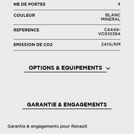
4
NB DE PORTES
BLANC
COULEUR
MINERAL
C4449-
REFERENCE
VO510384
241G/KM
EMISSION DE CO2
OPTIONS & EQUIPEMENTS
Accoudoir escamotable sur siège conducteur
Airba
GARANTIE & ENGAGEMENTS
Garantie & engagements pour Renault