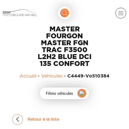
MASTER
FOURGON
MASTER FGN
TRAC F3500
L2H2 BLUE DCI
135 CONFORT
RENAULT
Accueil
-
Vehicules
-
C4449-Vo510384
DACIA
NOS
Filtres véhicules
ALPINE
SERVICES
LIGIER
GROUPE
MICHEL
ACADÉMIE
MICROCAR
Retour à la liste