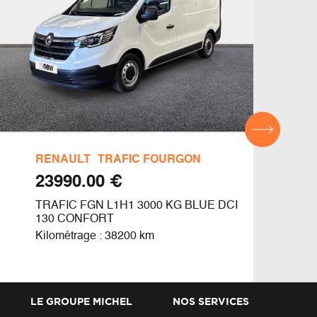
RENAULT
TRAFIC FOURGON
REN
€ 23990.00
TRAFIC FGN L1H1 3000 KG BLUE DCI
TRAF
130 CONFORT
130
Kilométrage : 38200 km
Kilom
LE GROUPE MICHEL
NOS SERVICES