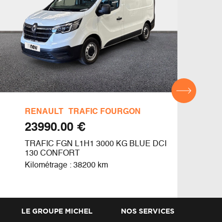
RENAULT
TRAFIC FOURGON
REN
€ 23990.00
TRAFIC FGN L1H1 3000 KG BLUE DCI
TRAF
130 CONFORT
130
Kilométrage : 38200 km
Kilom
LE GROUPE MICHEL
NOS SERVICES