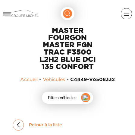
MASTER
FOURGON
MASTER FGN
TRAC F3500
L2H2 BLUE DCI
135 CONFORT
RENAULT
Accueil
-
Vehicules
-
C4449-Vo508332
DACIA
NOS
Filtres véhicules
ALPINE
SERVICES
LIGIER
GROUPE
MICHEL
ACADÉMIE
MICROCAR
Retour à la liste