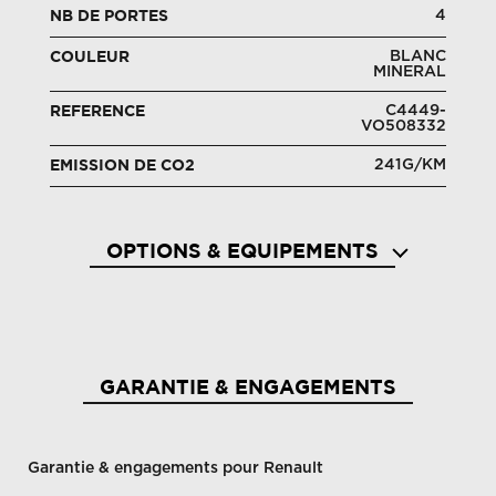
4
NB DE PORTES
BLANC
COULEUR
MINERAL
C4449-
REFERENCE
VO508332
241G/KM
EMISSION DE CO2
OPTIONS & EQUIPEMENTS
Accoudoir escamotable sur siège conducteur
Airba
GARANTIE & ENGAGEMENTS
Garantie & engagements pour Renault