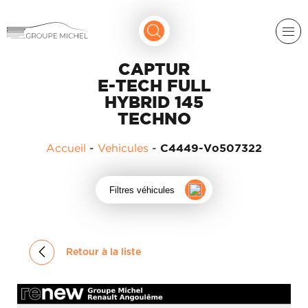
CAPTUR
E-TECH FULL
HYBRID 145
TECHNO
Accueil
-
Vehicules
-
C4449-Vo507322
RENAULT
Filtres véhicules
DACIA
NOS
ALPINE
SERVICES
LIGIER
Retour à la liste
GROUPE
MICHEL
ACADÉMIE
MICROCAR
HISTORIQUE
LIGIER