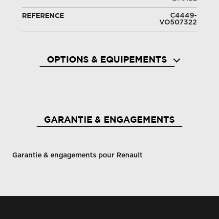
C4449-
REFERENCE
VO507322
OPTIONS & EQUIPEMENTS
Aide au démarrage en côte
Aide a
GARANTIE & ENGAGEMENTS
Garantie & engagements pour Renault