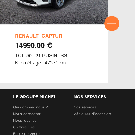
RENAULT
CAPTUR
REN
€ 14990.00
TCE 90 - 21 BUSINESS
ESPA
Kilométrage : 47371 km
Kilom
LE GROUPE MICHEL
NOS SERVICES
Qui sommes nous ?
Nos services
Nous contacter
Véhicules d'occasion
Nous localiser
Chiffres clés
École de vente