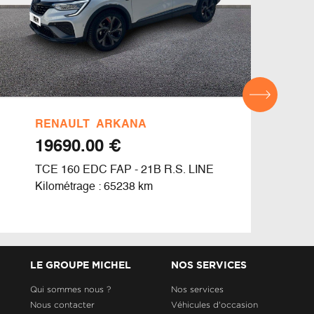
RENAULT
ARKANA
REN
€ 19690.00
TCE 160 EDC FAP - 21B R.S. LINE
MILD
EVO
Kilométrage : 65238 km
Kilom
LE GROUPE MICHEL
NOS SERVICES
Qui sommes nous ?
Nos services
Nous contacter
Véhicules d'occasion