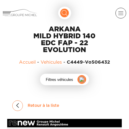
ARKANA
MILD HYBRID 140
EDC FAP - 22
EVOLUTION
Accueil
-
Vehicules
-
C4449-Vo506432
RENAULT
Filtres véhicules
DACIA
NOS
ALPINE
SERVICES
LIGIER
Retour à la liste
GROUPE
MICHEL
ACADÉMIE
MICROCAR
HISTORIQUE
LIGIER