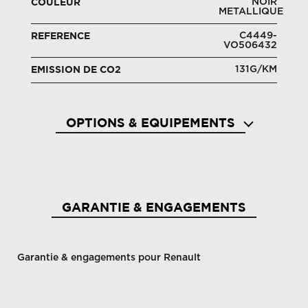
NOIR
COULEUR
METALLIQUE
C4449-
REFERENCE
VO506432
131G/KM
EMISSION DE CO2
OPTIONS & EQUIPEMENTS
Aérateurs aux places ar
Aide a
GARANTIE & ENGAGEMENTS
Garantie & engagements pour Renault