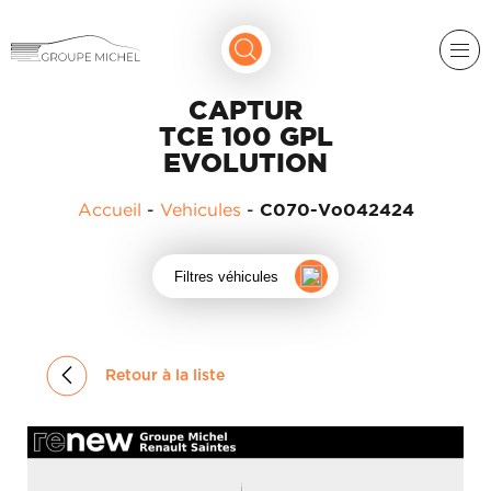
CAPTUR
TCE 100 GPL
EVOLUTION
Accueil
-
Vehicules
-
C070-Vo042424
RENAULT
Filtres véhicules
DACIA
NOS
ALPINE
SERVICES
Retour à la liste
LIGIER
GROUPE
MICHEL
ACADÉMIE
MICROCAR
HISTORIQUE
LIGIER