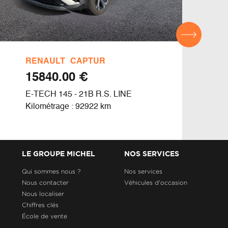
RENAULT
CAPTUR
DAC
€ 15840.00
E-TECH 145 - 21B R.S. LINE
BLUE
Kilométrage : 92922 km
Kilom
LE GROUPE MICHEL
NOS SERVICES
Qui sommes nous ?
Nos services
Nous contacter
Véhicules d'occasion
Nous localiser
Chiffres clés
École de vente