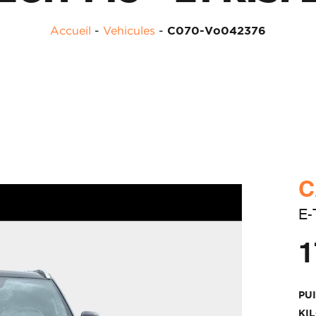
Accueil
-
Vehicules
-
C070-Vo042376
C
E-
1
PU
KI