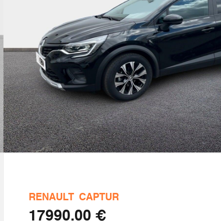
RENAULT
CAPTUR
€ 17990.00