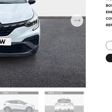
BO
EN
CO
RE