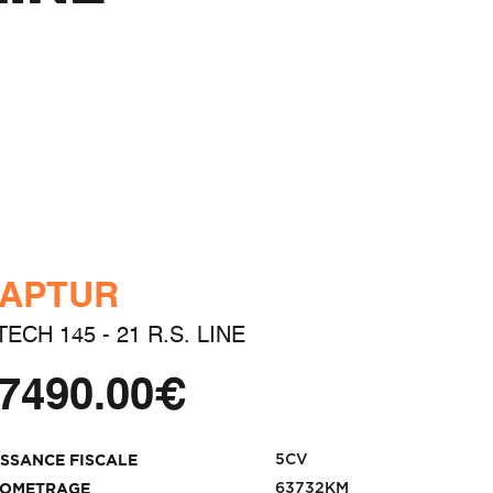
APTUR
TECH 145 - 21 R.S. LINE
7490.00€
5CV
ISSANCE FISCALE
63732KM
LOMETRAGE