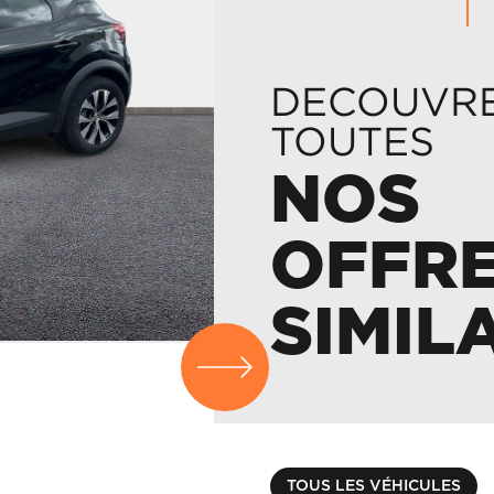
DECOUVR
TOUTES
NOS
OFFR
SIMIL
RENAULT
CAPTUR
€ 17990.00
TOUS LES VÉHICULES