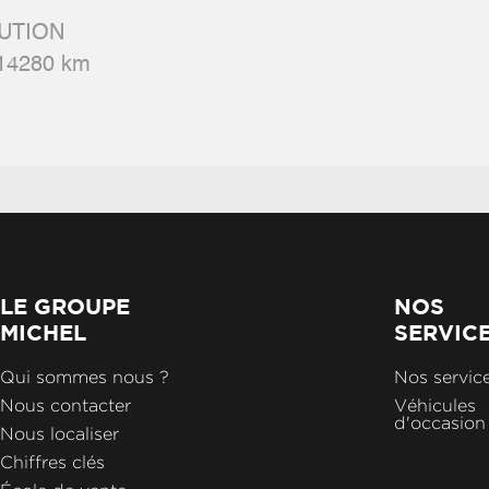
UTION
 14280 km
LE GROUPE
NOS
MICHEL
SERVIC
Qui sommes nous ?
Nos servic
Nous contacter
Véhicules
d'occasion
Nous localiser
Chiffres clés