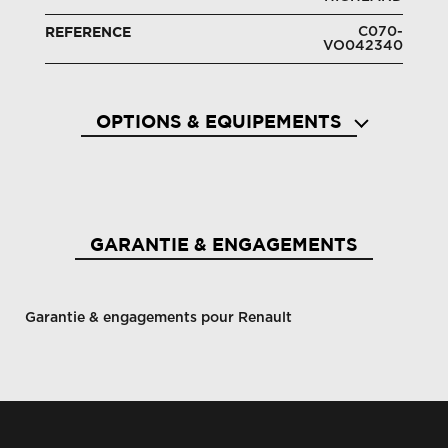
C070-
REFERENCE
VO042340
OPTIONS & EQUIPEMENTS
Aide au démarrage en côte
Aide a
GARANTIE & ENGAGEMENTS
Garantie & engagements pour Renault