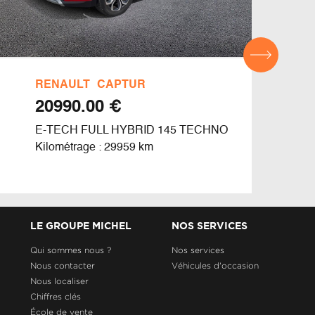
RENAULT
CAPTUR
REN
€ 20990.00
E-TECH FULL HYBRID 145 TECHNO
TCE 
Kilométrage : 29959 km
Kilom
LE GROUPE MICHEL
NOS SERVICES
Qui sommes nous ?
Nos services
Nous contacter
Véhicules d'occasion
Nous localiser
Chiffres clés
École de vente