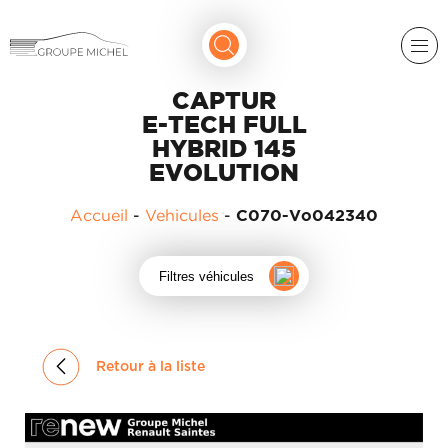
CAPTUR
E-TECH FULL
HYBRID 145
EVOLUTION
Accueil
-
Vehicules
-
C070-Vo042340
RENAULT
Filtres véhicules
DACIA
NOS
ALPINE
SERVICES
LIGIER
Retour à la liste
GROUPE
MICHEL
ACADÉMIE
MICROCAR
HISTORIQUE
LIGIER