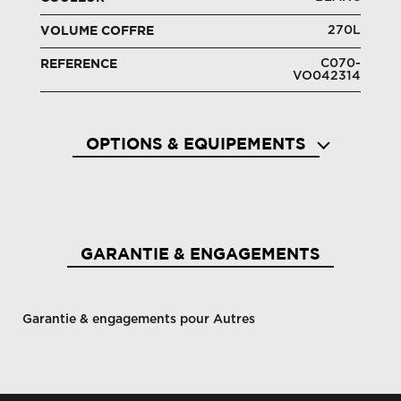
270L
VOLUME COFFRE
C070-
REFERENCE
VO042314
OPTIONS & EQUIPEMENTS
2 appuie-têtes AR
Abs et
GARANTIE & ENGAGEMENTS
Garantie & engagements pour Autres