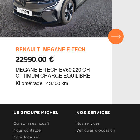
RENAULT
MEGANE E-TECH
DAC
€ 22990.00
MEGANE E-TECH EV60 220 CH
ACH
OPTIMUM CHARGE EQUILIBRE
Kilom
Kilométrage : 43700 km
LE GROUPE MICHEL
NOS SERVICES
Qui sommes nous ?
Nos services
Nous contacter
Véhicules d'occasion
Nous localiser