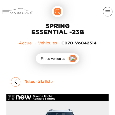
SPRING
ESSENTIAL -23B
Accueil
-
Vehicules
-
C070-Vo042314
Filtres véhicules
RENAULT
DACIA
NOS
Retour à la liste
ALPINE
SERVICES
LIGIER
GROUPE
MICHEL
ACADÉMIE
MICROCAR
HISTORIQUE
LIGIER