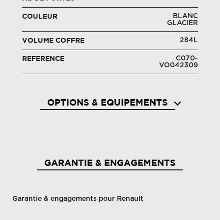
BLANC
COULEUR
GLACIER
284L
VOLUME COFFRE
C070-
REFERENCE
VO042309
OPTIONS & EQUIPEMENTS
Aide au démarrage en côte
Aide a
GARANTIE & ENGAGEMENTS
Garantie & engagements pour Renault