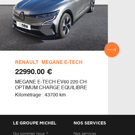
RENAULT
MEGANE E-TECH
DAC
€ 22990.00
MEGANE E-TECH EV60 220 CH
ACH
OPTIMUM CHARGE EQUILIBRE
Kilom
Kilométrage : 43700 km
LE GROUPE MICHEL
NOS SERVICES
Qui sommes nous ?
Nos services