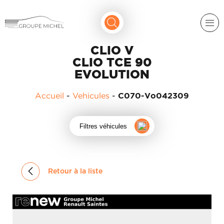
CLIO V
CLIO TCE 90
EVOLUTION
Accueil
-
Vehicules
-
C070-Vo042309
RENAULT
Filtres véhicules
DACIA
NOS
ALPINE
SERVICES
Retour à la liste
LIGIER
GROUPE
MICHEL
ACADÉMIE
MICROCAR
HISTORIQUE