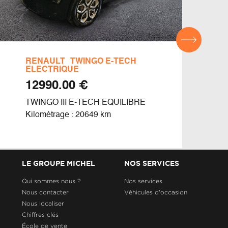
RENAULT
TWINGO E-TECH
REN
ELECTRIQUE
€ 12990.00
CLIO
TWINGO III E-TECH EQUILIBRE
Kilom
Kilométrage : 20649 km
LE GROUPE MICHEL
NOS SERVICES
Qui sommes nous ?
Nos services
Nous contacter
Véhicules d'occasion
Nous localiser
Chiffres clés
École de vente