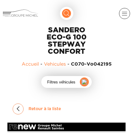
SANDERO
ECO-G 100
STEPWAY
CONFORT
Accueil
-
Vehicules
-
C070-Vo042195
RENAULT
Filtres véhicules
DACIA
NOS
ALPINE
SERVICES
LIGIER
Retour à la liste
GROUPE
MICHEL
ACADÉMIE
MICROCAR
HISTORIQUE
LIGIER