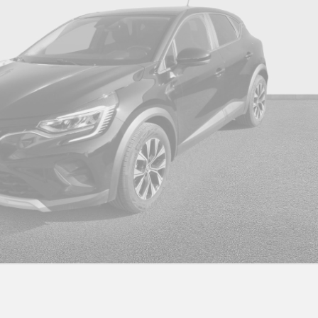
Chargeur smartphone à induction
Ci
Classe energetique 1
C
C
Climatisation automatique bi-zone
r
Conduite hybride prédictive
Co
Ea
Contrôle dynamique de trajectoire esc avec asr
ar
Eclairage d'accompagnement au sol avec
Fa
projection logo