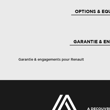
OPTIONS & EQ
2 prises usb à l'av et à l'ar
Ab
GARANTIE & E
Ac
Active driver assist
ad
Garantie & engagements pour Renault
Aide au freinage d'urgence
Ai
Airbags latéraux bassin / thorax conducteur et
Ai
passager av
Al
A DECOUVRI