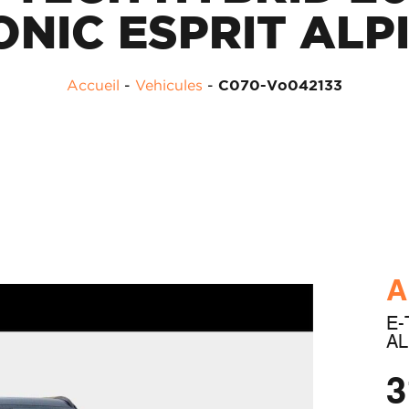
ONIC ESPRIT ALP
Accueil
-
Vehicules
-
C070-Vo042133
A
E-
AL
3