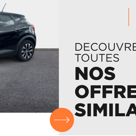
DECOUVR
TOUTES
NOS
OFFR
SIMIL