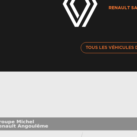
Alerte de distance de securite
pa
RENAULT SA
Alerte franchissement de ligne et assistant
Al
maintien dans la voie
g
Appel d'urgence
Ap
TOUS LES VÉHICULES 
Avertisseur d'angle mort et prévention sortie de
Av
voie en cas de dépassement
m
Banquette ar coulissante 1/3-2/3 avec
Ba
accoudoir central
Caméra 3d vision 360°
Ca