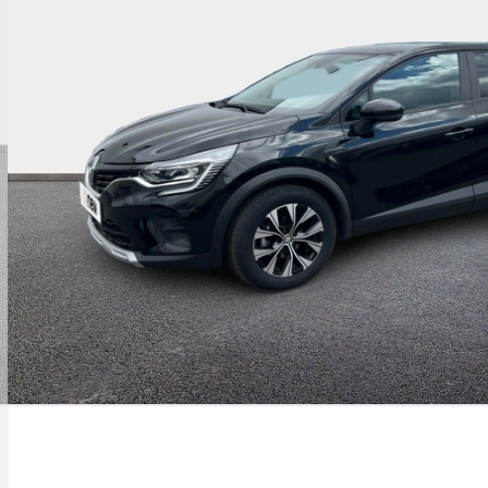
el de toit gris anthracite
lignotants ar dynamiques
ommutation automatique des feux de
oute/croisement
nsole centrale avec repose main coulissant
sy park assist et aides au parking avant,
rière et latérale
ux plancher de coffre