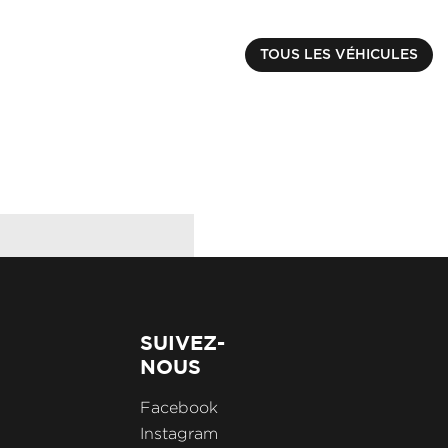
RENAULT
CAPTUR
€ 17990.00
TOUS LES VÉHICULES
TCE 90 EVOLUTION
Kilométrage : 14066 k
SUIVEZ-
NOUS
Facebook
Instagram