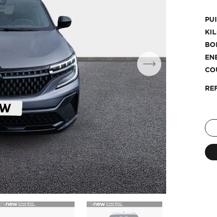
PU
KI
BO
EN
CO
RE