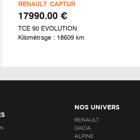
ux av full led adaptative vision
RENAULT
CAPTUR
€ 17990.00
ein de parking électrique
TCE 90 EVOLUTION
Kilométrage : 18609 km
einage actif d'urgence urbain (piéton +
cliste + intersection)
ntes alliage 20" daytona diamantées noir
ve-vitre ar électrique à impulsion
NOS UNIVERS
ES
umière d'ambiance personnalisable
RENAULT
es
DACIA
ALPINE