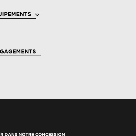
UIPEMENTS
s avec aide au freinage d'urgence
NGAGEMENTS
tive driver assist régulateur de vitesse
aptatif intelligent + centrage dans la voie
rbags frontaux (conducteur et passager)
rbags latéraux, milieu av et rideaux
erte de survitesse avec reconnaissance des
R DANS NOTRE CONCESSION