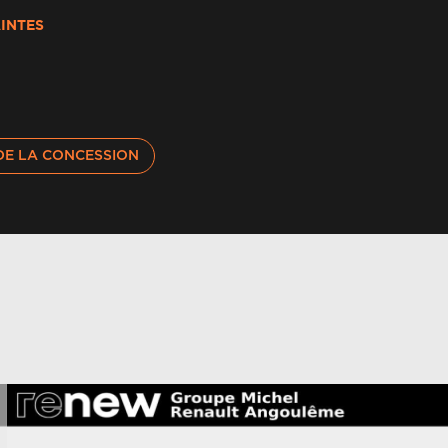
nneaux de signalisation
INTES
lumage automatique des phares et des essuie-
lace
puie-têtes av grand confort
DE LA CONCESSION
ertisseur de sortie de stationnement en
arche ar avec freinage d'urgence automatique
rres de toit longitudinales
rte renault accès et démarrage mains libres