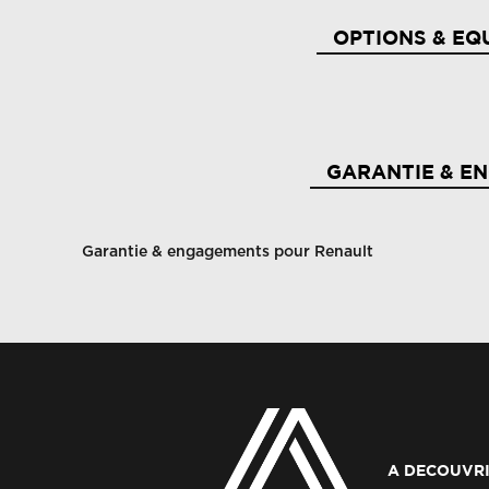
OPTIONS & EQ
Aide au démarrage en côte
Ai
GARANTIE & E
Airbag passager déconnectable
Ai
Garantie & engagements pour Renault
Al
Airbags latéraux av
sb
Alerte de survitesse avec reconnaissance des
Al
panneaux de signalisation
ta
Alerte oubli des ceintures de sécurité aux 5
A DECOUVRI
A
places