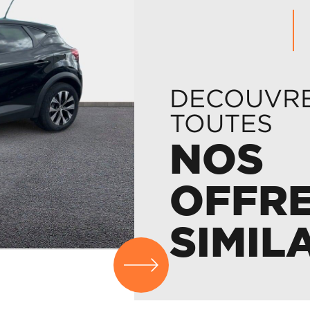
DECOUVR
TOUTES
NOS
OFFR
SIMIL