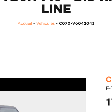
LINE
Accueil
-
Vehicules
-
C070-Vo042043
C
E-
1