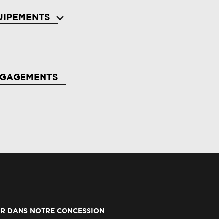
UIPEMENTS
de au parking av et ar
NGAGEMENTS
rbags frontaux
arme de ceinture de sécurité (réglementation
r)
erte distance de sécurité - information dans
bleau de bord
R DANS NOTRE CONCESSION
llumage automatique des essuie-glaces