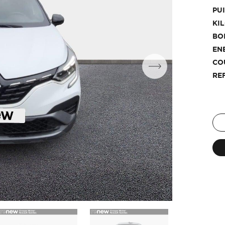
PU
KI
BO
EN
CO
RE