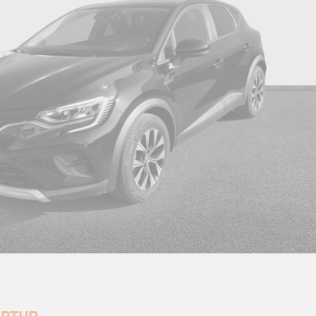
Commutation automatique des feux de
C
route/croisement
Condamnation centralisée des portes avec
Co
télécommande et condamnation des portes en
e-
roulant
Easy link avec écran 9.3" et navigation avec
Ec
système audio arkamys
Evolution de gamme 2021
Ev
Feux ar led avec signature en forme de "c" et
Fe
animation 3d
Frein de parking assisté automatique avec auto
Fr