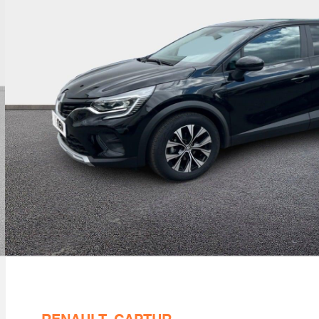
ompartimentage de coffre
nsole centrale volante, avec levier de vitesse
shifter et accoudoir central
lairage av et ar full led pure vision
olution technique licence arkamis
ux de stop à led
einage actif d'urgence avec détection piétons