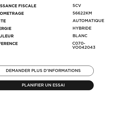
5CV
ISSANCE FISCALE
56622KM
LOMETRAGE
AUTOMATIQUE
ITE
HYBRIDE
ERGIE
BLANC
ULEUR
C070-
FERENCE
VO042043
DEMANDER PLUS D'INFORMATIONS
PLANIFIER UN ESSAI