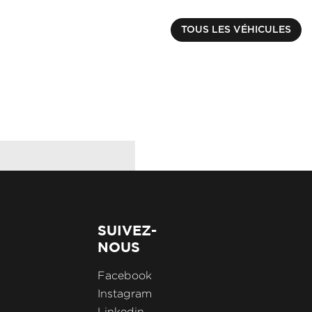
RENAULT
CAPTUR
€ 17990.00
TOUS LES VÉHICULES
TCE 90 EVOLUTION
Kilométrage : 14066 k
SUIVEZ-
NOUS
Facebook
Instagram
Linkedin