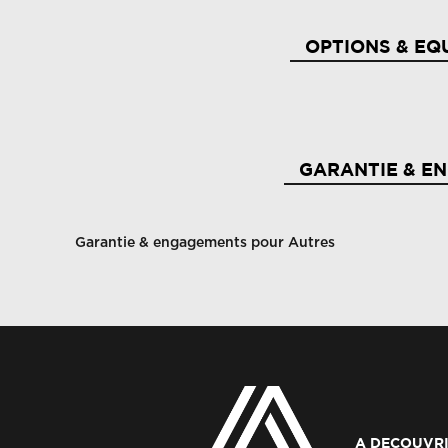
OPTIONS & EQ
3 appuis-têtes ar
Ai
GARANTIE & E
Airbag frontal conducteur et passager
Ai
Garantie & engagements pour Autres
Allumage des feux et essuie-glace automatiques
Al
Assistance au freinage d'urgence + allumage
Ba
des warnings
A DECOUVRI