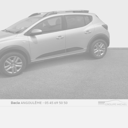
Feux de jour à LED
F
Harmonie intérieur
Ki
Lè
Lève-vitres ar électriques
i
Media display (écran 8'', réplication
O
smartphone, 4 haut-parleurs, 1 port usb)
Plancher de coffre plat
Pr
Rappel de bouclage de ceintures
Ré
Ré