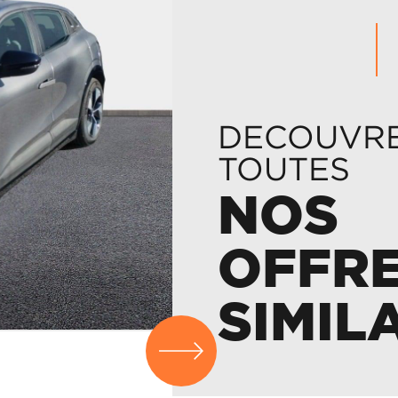
DECOUVR
TOUTES
NOS
OFFR
SIMIL