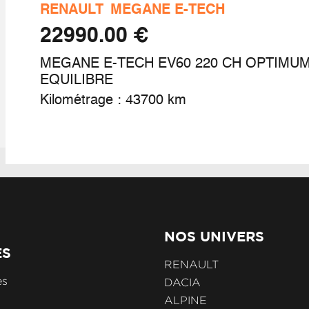
RENAULT
MEGANE E-TECH
égivrants
€ 22990.00
llerie stepway avec surpiqures
MEGANE E-TECH EV60 220 CH OPTIMU
EQUILIBRE
Kilométrage : 43700 km
gnature lumineuse dacia en y à led
stème de fixation ISOFIX
tres teintées
NOS UNIVERS
ES
lant soft feel tep
RENAULT
es
DACIA
ALPINE