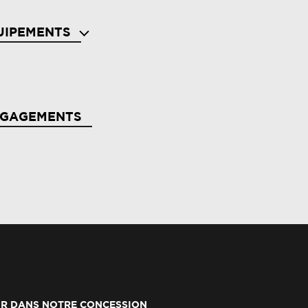
UIPEMENTS
de au parking ar
NGAGEMENTS
rbag latéral avant : thorax + rideau
ternateur renforcé
nquette ar rabattable 1/3-2/3
R DANS NOTRE CONCESSION