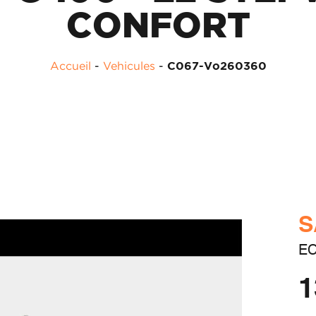
CONFORT
Accueil
-
Vehicules
-
C067-Vo260360
S
EC
1