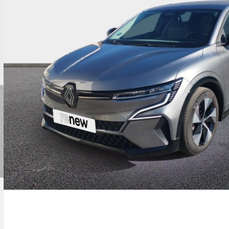
onction éco-mode
t de gonflage
ve-vitres av électriques, conducteur
mpulsionnel
rdinateur de bord
ojecteurs antibrouillard
gulateur et limiteur de vitesse
troviseurs extérieurs électriques et