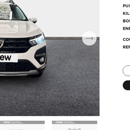
PU
KI
BO
EN
CO
RE