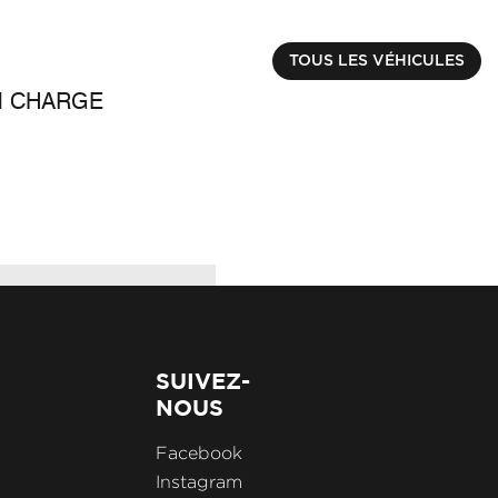
DACIA
SPRING
€ 9990.00
TOUS LES VÉHICULES
M CHARGE
ACHAT INTÉGRAL C
Kilométrage : 30856 k
SUIVEZ-
NOUS
Facebook
Instagram