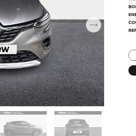
BO
EN
CO
RE