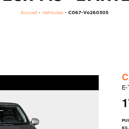
Accueil
-
Vehicules
-
C067-Vo260305
C
E-
1
PU
KI