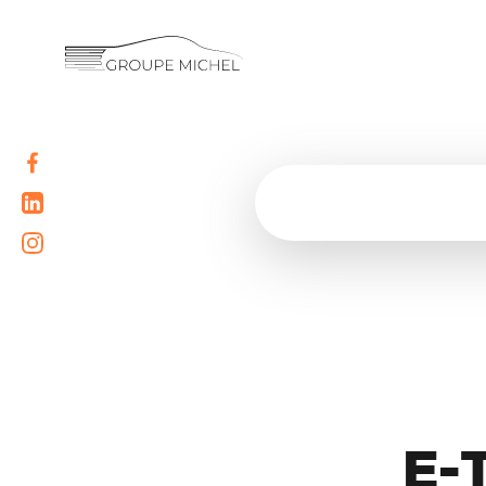
RENAULT
DACIA
NOS
ALPINE
SERVICES
LIGIER
GROUPE
MICROCAR
MICHEL
ACADÉMIE
LIGIER
PROFESSIONAL
HISTORIQUE
DU
E-