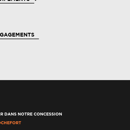
de au parking ar
NGAGEMENTS
rbags frontaux
arme de ceinture de sécurité (réglementation
r)
erte distance de sécurité - information dans
bleau de bord
R DANS NOTRE CONCESSION
llumage automatique des essuie-glaces
OCHEFORT