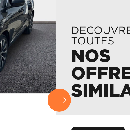
DECOUVR
TOUTES
NOS
OFFR
SIMIL
RENAULT
CAPTUR