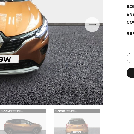
BO
EN
CO
RE