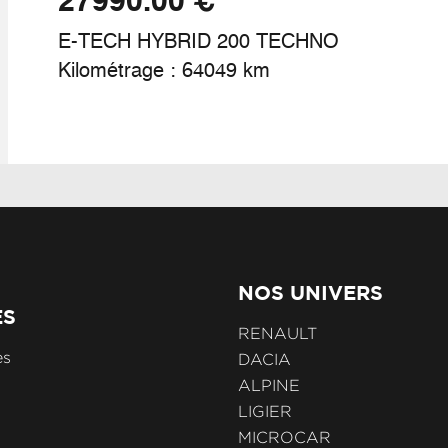
€ 27990.00
ntes alliage 18'' pasadena diamantées gris
rbé
E-TECH HYBRID 200 TECHNO
Kilométrage : 64049 km
ve-vitres électriques et impulsionnels
unette AR chauffante
avigation
NOS UNIVERS
ES
eus à faible résistance au roulement
RENAULT
es
DACIA
ALPINE
gulateur limiteur de vitesse
LIGIER
MICROCAR