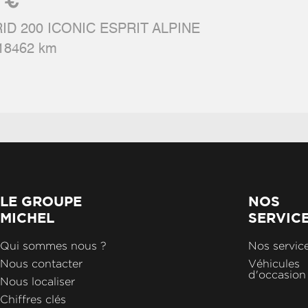
€ 32490.00
Ja
Indicateur de changement de vitesse
e
ID 200 ICONIC ESPRIT ALPINE
 18462 km
Kit de gonflage et de réparation des
Lè
pneumatiques
Liseuses av à led
L
Mode eco
N
LE GROUPE
NOS
MICHEL
SERVIC
Peinture mono-ton
Pn
Qui sommes nous ?
Nos servic
Nous contacter
Véhicules
d'occasion
Poignées de portes ton caisse
Ré
Nous localiser
Chiffres clés