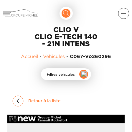
CLIO V
CLIO E-TECH 140
- 21N INTENS
Accueil
-
Vehicules
-
C067-Vo260296
RENAULT
Filtres véhicules
DACIA
NOS
ALPINE
SERVICES
Retour à la liste
LIGIER
GROUPE
MICHEL
ACADÉMIE
MICROCAR