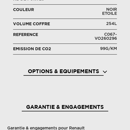
NOIR
COULEUR
ETOILE
254L
VOLUME COFFRE
C067-
REFERENCE
VO260296
99G/KM
EMISSION DE CO2
OPTIONS & EQUIPEMENTS
Accoudoir central avec rangement
Aide 
GARANTIE & ENGAGEMENTS
Garantie & engagements pour Renault