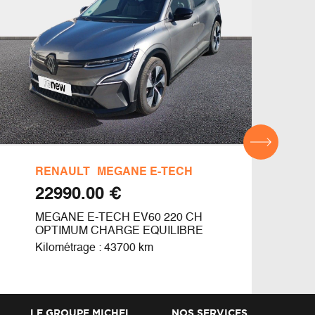
RENAULT
MEGANE E-TECH
DAC
€ 22990.00
MEGANE E-TECH EV60 220 CH
ACH
OPTIMUM CHARGE EQUILIBRE
Kilom
Kilométrage : 43700 km
LE GROUPE MICHEL
NOS SERVICES