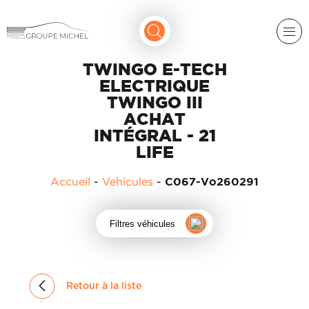
TWINGO E-TECH
ELECTRIQUE
TWINGO III
ACHAT
INTÉGRAL - 21
LIFE
RENAULT
Accueil
-
Vehicules
-
C067-Vo260291
DACIA
NOS
Filtres véhicules
ALPINE
SERVICES
LIGIER
GROUPE
MICHEL
ACADÉMIE
MICROCAR
Retour à la liste