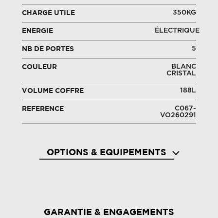
350KG
CHARGE UTILE
ÉLECTRIQUE
ENERGIE
5
NB DE PORTES
BLANC
COULEUR
CRISTAL
188L
VOLUME COFFRE
C067-
REFERENCE
VO260291
OPTIONS & EQUIPEMENTS
Airbags frontaux et latéraux (tête-thorax)
Alarme
conducteur et passager
passag
GARANTIE & ENGAGEMENTS