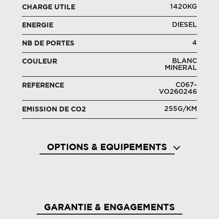
1420KG
CHARGE UTILE
DIESEL
ENERGIE
4
NB DE PORTES
BLANC
COULEUR
MINERAL
C067-
REFERENCE
VO260246
255G/KM
EMISSION DE CO2
OPTIONS & EQUIPEMENTS
Accoudoir escamotable sur siège conducteur
Airba
GARANTIE & ENGAGEMENTS