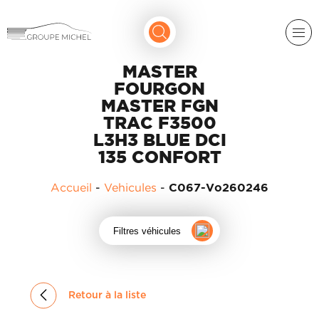
MASTER
FOURGON
MASTER FGN
TRAC F3500
L3H3 BLUE DCI
135 CONFORT
RENAULT
Accueil
-
Vehicules
-
C067-Vo260246
DACIA
NOS
Filtres véhicules
ALPINE
SERVICES
LIGIER
GROUPE
MICHEL
ACADÉMIE
MICROCAR
Retour à la liste