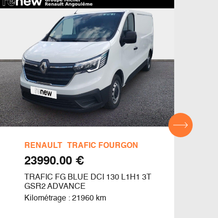
RENAULT
TRAFIC FOURGON
REN
€ 23990.00
TRAFIC FG BLUE DCI 130 L1H1 3T
MAST
GSR2 ADVANCE
DCI 
Kilométrage : 21960 km
Kilom