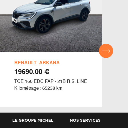
RENAULT
ARKANA
REN
€ 19690.00
TCE 160 EDC FAP - 21B R.S. LINE
MILD
EVO
Kilométrage : 65238 km
Kilom
LE GROUPE MICHEL
NOS SERVICES