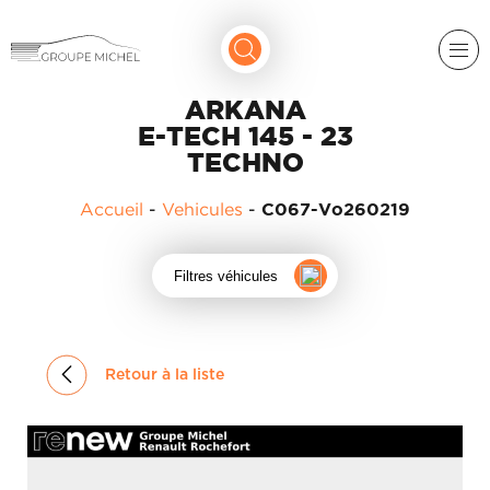
ARKANA
E-TECH 145 - 23
TECHNO
Accueil
-
Vehicules
-
C067-Vo260219
RENAULT
Filtres véhicules
DACIA
NOS
ALPINE
SERVICES
Retour à la liste
LIGIER
GROUPE
MICHEL
ACADÉMIE
MICROCAR
HISTORIQUE