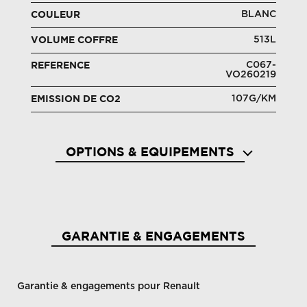
BLANC
COULEUR
513L
VOLUME COFFRE
C067-
REFERENCE
VO260219
107G/KM
EMISSION DE CO2
OPTIONS & EQUIPEMENTS
Aérateurs aux places ar
Aide a
GARANTIE & ENGAGEMENTS
Garantie & engagements pour Renault