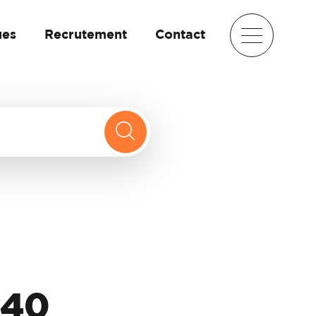
ues
Recrutement
Contact
V40