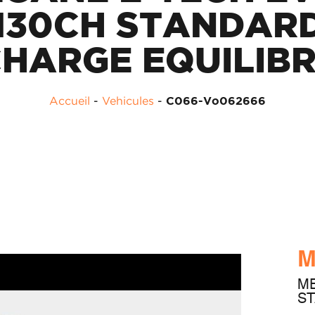
130CH STANDAR
HARGE EQUILIB
Accueil
-
Vehicules
-
C066-Vo062666
M
ME
ST