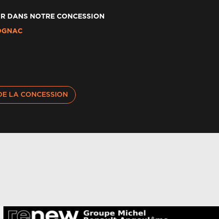
R DANS NOTRE CONCESSION
erte et assistant maintien de voie
OGNAC
biance interieure noir
nquette rabattable 1/3 2/3
DE LA CONCESSION
uclier av sport avec lame f1 ton caisse
améra de recul
angement d'intensité du freinage régénératif
r palettes