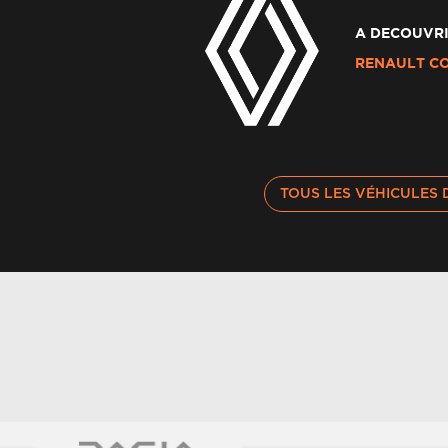
A DECOUVRI
Alerte de distance de securite
Al
RENAULT C
Alerte et prévention sortie de voie (dont
Am
urgence)
Appel d'urgence
Ba
TOUS LES VÉHICULES 
Bouclier av sport avec lame f1
Bo
Câble pour borne de recharge (mode 3 type 2
C
monophasé, 5m)
Ch
Carte renault accès et démarrage mains libres
pa