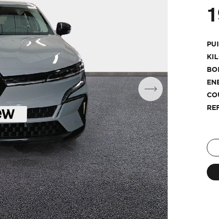
1
PU
KI
BO
EN
CO
RE