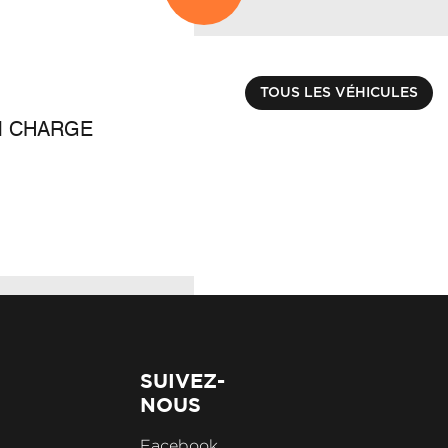
DACIA
SPRING
€ 9990.00
TOUS LES VÉHICULES
M CHARGE
ACHAT INTÉGRAL C
Kilométrage : 30856 k
SUIVEZ-
NOUS
Facebook