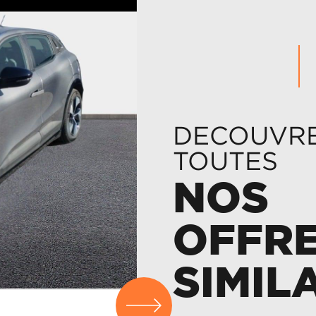
DECOUVR
TOUTES
NOS
OFFR
SIMIL