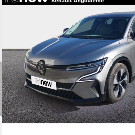
argeur courant alternatif 7kw (standard)
hargeur courant continu 130kw et courant
ternatif 7kw (super)
limatisation automatique
ommutation automatique des feux et
tecteur de pluie
ommutation manuelle des feux de route /
roisement
ntrôle dynamique de trajectoire esc avec asr