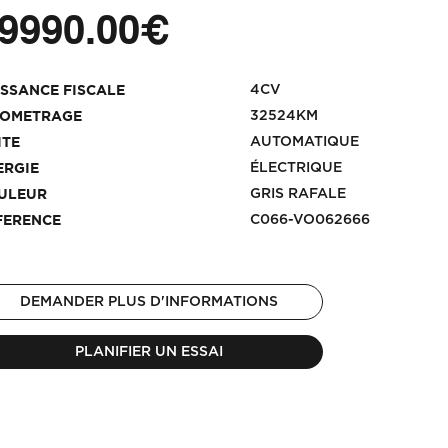
9990.00€
4CV
ISSANCE FISCALE
32524KM
LOMETRAGE
AUTOMATIQUE
ITE
ÉLECTRIQUE
ERGIE
GRIS RAFALE
ULEUR
C066-VO062666
FERENCE
DEMANDER PLUS D'INFORMATIONS
PLANIFIER UN ESSAI