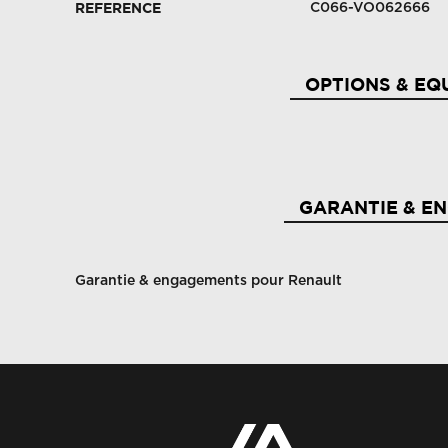
C066-VO062666
REFERENCE
OPTIONS & EQ
2 ports usb (av)
3 
GARANTIE & E
4 ports usb (2 av et 2 ar)
Ai
Garantie & engagements pour Renault
Airbag déconnectable
Ai
Airbags latéraux, milieu av et rideaux
Al