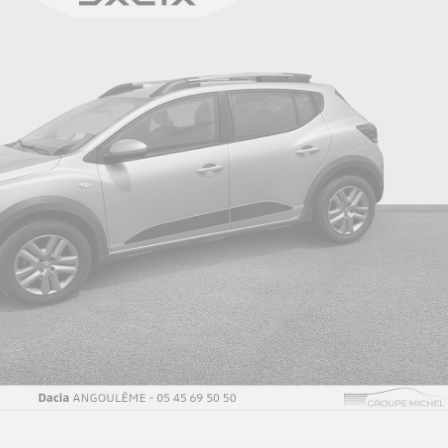
Changement de mode de conduite via palettes
Ch
au volant
Chargeur courant alternatif 7kw & courant
C
continu 85 (standard) / 130 kw (super charge)
al
(pic max)
Classe energetique 0
C
C
Climatisation manuelle
dé
Commutation automatique des feux et essuie-
C
glaces manuels
c
Console de rangement haute avec accoudoir
Co