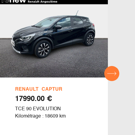
RENAULT
CAPTUR
REN
€ 17990.00
TCE 90 EVOLUTION
TCE 
Kilométrage : 18609 km
Kilom