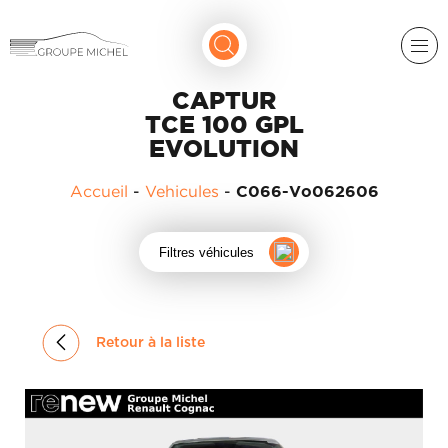
CAPTUR
TCE 100 GPL
EVOLUTION
Accueil
-
Vehicules
-
C066-Vo062606
RENAULT
Filtres véhicules
DACIA
NOS
ALPINE
SERVICES
Retour à la liste
LIGIER
GROUPE
MICHEL
ACADÉMIE
MICROCAR