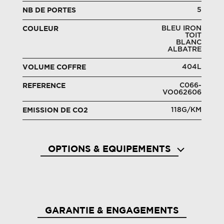
5
NB DE PORTES
BLEU IRON
COULEUR
TOIT
BLANC
ALBATRE
404L
VOLUME COFFRE
C066-
REFERENCE
VO062606
118G/KM
EMISSION DE CO2
OPTIONS & EQUIPEMENTS
Aide au démarrage en côte
Aide a
GARANTIE & ENGAGEMENTS