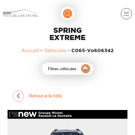
SPRING
EXTREME
Accueil
-
Vehicules
-
C065-Vo606342
Filtres véhicules
RENAULT
DACIA
NOS
Retour à la liste
ALPINE
SERVICES
LIGIER
GROUPE
MICHEL
ACADÉMIE
MICROCAR
HISTORIQUE
LIGIER