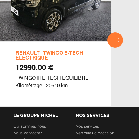
RENAULT
TWINGO E-TECH
REN
ELECTRIQUE
€ 12990.00
CLIO
TWINGO III E-TECH EQUILIBRE
Kilom
Kilométrage : 20649 km
LE GROUPE MICHEL
NOS SERVICES
Qui sommes nous ?
Nos services
Nous contacter
Véhicules d'occasion