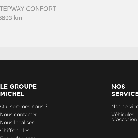
Rétroviseurs extérieurs gris schiste
Ro
 STEPWAY CONFORT
 8893 km
Roue de secours
Se
Surtapis av
Sy
Système multimédia medianav (écran 7",
réplication smartphone, usb, bluetooth, dab)
LE GROUPE
NOS
MICHEL
SERVIC
Qui sommes nous ?
Nos servic
Nous contacter
Véhicules
d'occasion
Nous localiser
Chiffres clés