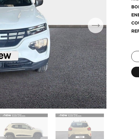
BO
EN
CO
RE