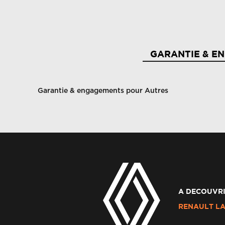
2 appuie-têtes AR
Ab
GARANTIE & E
Airbag frontal conducteur et passager
A
Garantie & engagements pour Autres
Airbags latéraux av et rideaux
Al
Allumage automatique des feux et essuie-glace
As
manuels
A DECOUVRI
Banquette ar 1/1
B
RENAULT LA