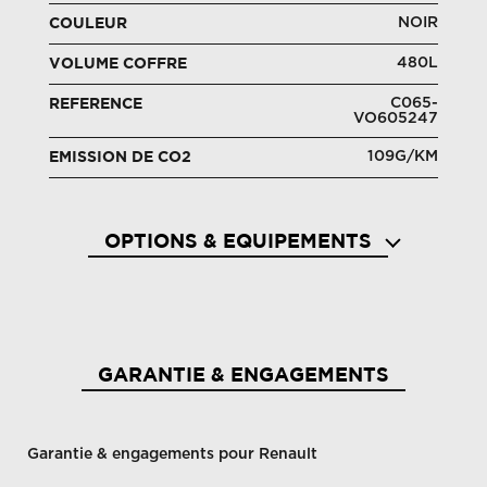
NOIR
COULEUR
480L
VOLUME COFFRE
C065-
REFERENCE
VO605247
109G/KM
EMISSION DE CO2
OPTIONS & EQUIPEMENTS
Aérateurs aux places ar
Aide a
GARANTIE & ENGAGEMENTS
Garantie & engagements pour Renault