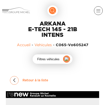
ARKANA
E-TECH 145 - 21B
INTENS
Accueil
-
Vehicules
-
C065-Vo605247
RENAULT
Filtres véhicules
DACIA
NOS
ALPINE
SERVICES
Retour à la liste
LIGIER
GROUPE
MICHEL
ACADÉMIE
MICROCAR
HISTORIQUE