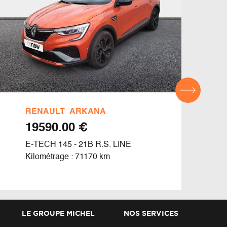
RENAULT
ARKANA
REN
€ 19590.00
E-TECH 145 - 21B R.S. LINE
E-TE
Kilométrage : 71170 km
Kilom
LE GROUPE MICHEL
NOS SERVICES