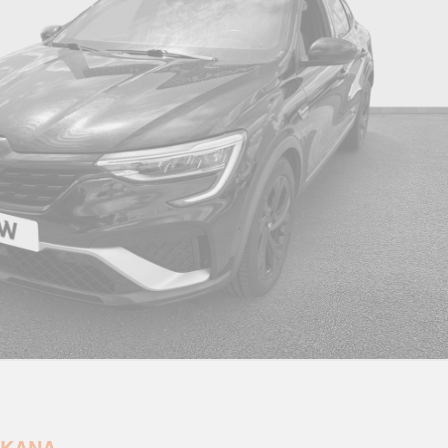
Compartimentage de coffre
Co
Condamnation centralisée des portes
Co
Coques de rétroviseurs ton caisse
D
Easy link avec écran tactile 9.3", navigation,
E
réplication smartphone, bluetooth
Eclairage des miroirs de courtoisie conducteur
Fe
et passager
s
Frein de parking électrique avec fonction auto-
Fr