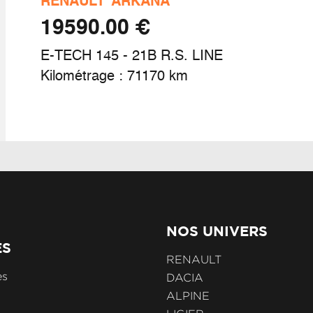
RENAULT
ARKANA
 cyclistes
€ 19590.00
dicateur de changement de vitesse
E-TECH 145 - 21B R.S. LINE
Kilométrage : 71170 km
t de gonflage et de réparation des
neumatiques
ve-vitres av électriques à impulsion
unette AR chauffante
NOS UNIVERS
ES
rogramme eco mode
RENAULT
es
DACIA
ALPINE
rificateur d'air