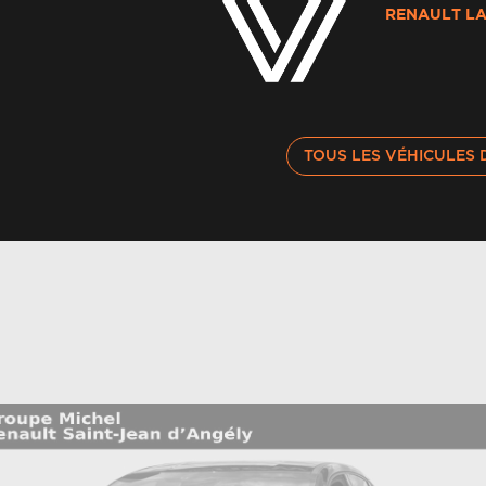
RENAULT LA
Appuie-têtes av / ar réglables en hauteur
As
Assistant maintien de voie
Av
TOUS LES VÉHICULES 
Banquette ar avec accoudoir central
Bo
Bouton d'appel d'urgence r-call
C
Carte renault avec accès et démarrage mains
C
libres avec fermeture à l'éloignement
C
Climatisation automatique
r