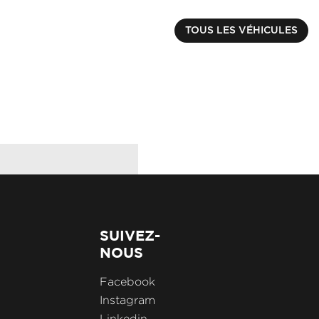
RENAULT
ARKANA
€ 18840.00
TOUS LES VÉHICULES
E-TECH 145 - 21B R.S
Kilométrage : 58500 k
SUIVEZ-
NOUS
Facebook
Instagram
Linkedin