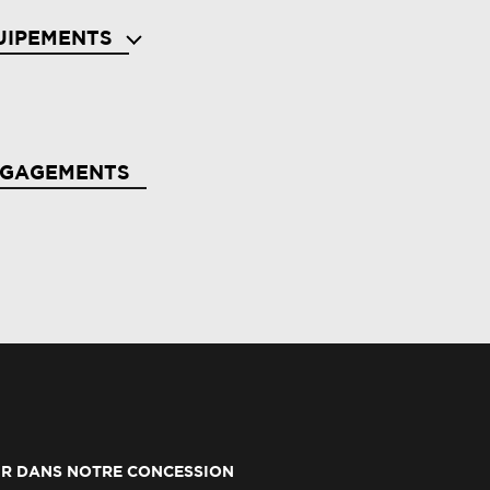
UIPEMENTS
de au parking av et ar
NGAGEMENTS
rbags frontaux conducteur et passager
aptatif
erte d'oubli de ceinture de sécurité
erte distance sécurité
R DANS NOTRE CONCESSION
tiblocage des roues abs