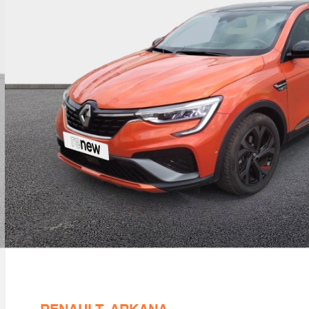
mpatibilité apple carplay wifi
ntrôle dynamique de trajectoire esc avec asr
étecteur d'angle mort
clairage d'ambiance
ux de jour à led avec signature lumineuse c-
hape
einage actif d'urgence avec détection piétons