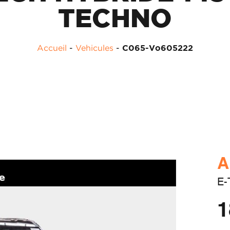
TECHNO
Accueil
-
Vehicules
-
C065-Vo605222
A
E-
1