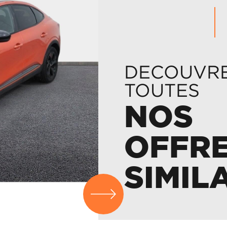
DECOUVR
TOUTES
NOS
OFFR
SIMIL