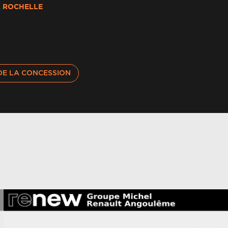
 ROCHELLE
sistance au freinage d'urgence (a.f.u.)
ertisseur de sortie de stationnement
DE LA CONCESSION
itier connect aivc
améra de recul
hargeur induction
ommutation automatique des feux de
oute/croisement