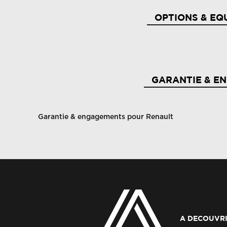
OPTIONS & EQ
Aérateurs aux places ar
Ai
GARANTIE & E
Ai
Airbag passager déconnectable
ad
Garantie & engagements pour Renault
Airbags rideaux de têtes aux places av et ar
Al
Alerte de survitesse combiné à la vitesse limite
Al
de la navigation
Allumage automatique des phares et des essuis-
A DECOUVRI
An
glace avec capteur de pluie et de luminosité