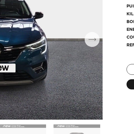
PU
KI
BO
EN
CO
RE