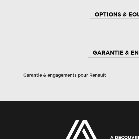
OPTIONS & EQ
4control advanced
Ab
GARANTIE & E
Aide au freinage d'urgence
Ai
Garantie & engagements pour Renault
Ai
Airbags frontaux (conducteur et passager)
p
Airbags latéraux, rideaux et central av
Al
Alerte franchissement de ligne et assistant
A DECOUVRI