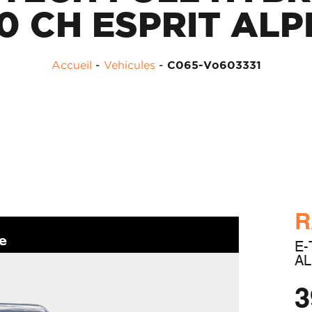
0 CH ESPRIT ALP
Accueil
-
Vehicules
-
C065-Vo603331
R
E-
AL
3