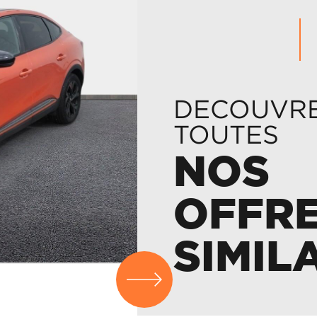
DECOUVR
TOUTES
NOS
OFFR
SIMIL