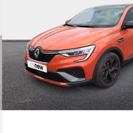
nsole de toit avec porte-lunettes
tecteur de fatigue
ux av adaptive led vision
ayon motorisé
t de gonflage
ve-vitres av électriques à impulsion