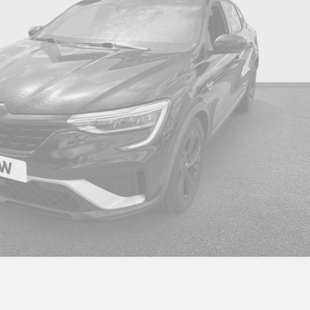
Console centrale avec repose main coulissant
Co
Contrôle de la traction (tcs)
Dé
Direction assistée
Fe
Frein de parking électrique
H
Jantes alliage 20'' castellet noires diamantées
Ki
Lève-vitre ar électrique à impulsion
Lè