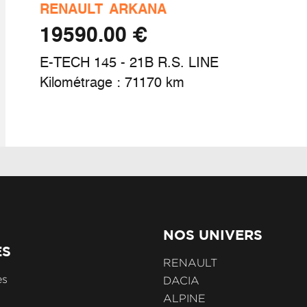
aintenance connectée, incluse pendant 8 ans
RENAULT
ARKANA
€ 19590.00
se à jour système (via firmware over the air
ta), inclus pendant 5 ans
E-TECH 145 - 21B R.S. LINE
Kilométrage : 71170 km
avigation google maps
ck connected driving, inclus pendant 5 ans
ck design esprit alpine extérieur
NOS UNIVERS
ES
lettes au volant
RENAULT
es
DACIA
ALPINE