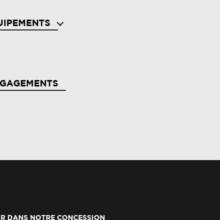
UIPEMENTS
s avec aide au freinage d'urgence
NGAGEMENTS
de au parking av/ar et latéral
rbags latéraux bassin / thorax conducteur et
assager av
erte de distance de securite
R DANS NOTRE CONCESSION