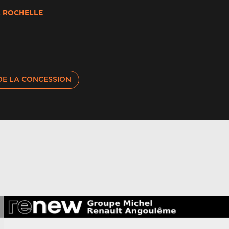
erte sortie sécurisée des occupants
 ROCHELLE
ertisseur d'angle mort et prévention sortie de
oie en cas de dépassement
îte de vitesse hybride multimode 6 rapports
DE LA CONCESSION
hargeur smartphone à induction
lignotants ar dynamiques
ommutation automatique des feux de
oute/croisement