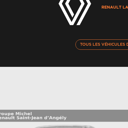
Al
maintien dans la voie
RENAULT LA
Av
Appel d'urgence
v
Avertisseur de sortie de stationnement en
Bo
TOUS LES VÉHICULES 
marche ar avec freinage d'urgence automatique
Carte renault accès et démarrage mains libres
C
Ciel de toit gris anthracite
C
C
Climatisation automatique bi-zone
r