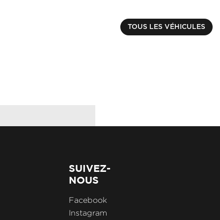
RENAULT
ARKANA
€ 18840.00
TOUS LES VÉHICULES
E-TECH 145 - 21B R.S
Kilométrage : 58500 k
SUIVEZ-
NOUS
Facebook
Instagram