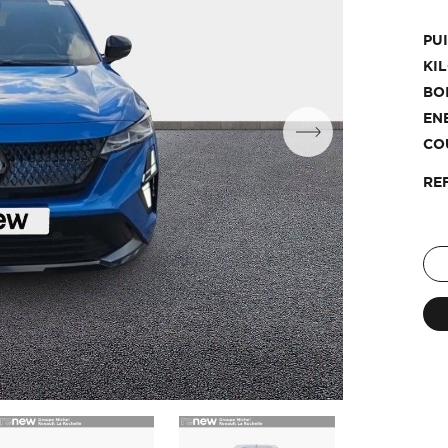
PU
KI
BO
EN
CO
RE