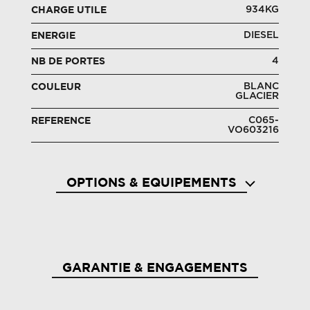
934KG
CHARGE UTILE
DIESEL
ENERGIE
4
NB DE PORTES
BLANC
COULEUR
GLACIER
C065-
REFERENCE
VO603216
OPTIONS & EQUIPEMENTS
Abs + ebv + afu (abs, répartiteur electronique
Airba
de freinage, assistance au freinage d'urgence)
GARANTIE & ENGAGEMENTS