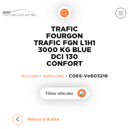
TRAFIC
FOURGON
TRAFIC FGN L1H1
3000 KG BLUE
DCI 130
CONFORT
RENAULT
Accueil
-
Vehicules
-
C065-Vo603216
DACIA
NOS
Filtres véhicules
ALPINE
SERVICES
LIGIER
GROUPE
MICHEL
ACADÉMIE
MICROCAR
Retour à la liste