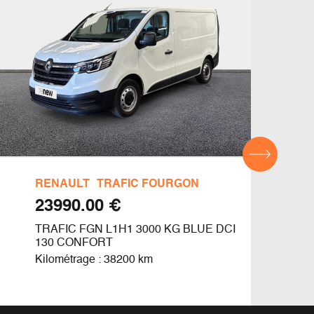
RENAULT
TRAFIC FOURGON
REN
€ 23990.00
TRAFIC FGN L1H1 3000 KG BLUE DCI
TRAF
130 CONFORT
130
Kilométrage : 38200 km
Kilom